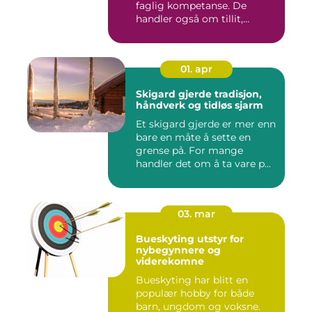
faglig kompetanse. De
handler også om tillit,
kommun...
01. apr
Skigard gjerde tradisjon,
håndverk og tidløs sjarm
Et skigard gjerde er mer enn
bare en måte å sette en
grense på. For mange
handler det om å ta vare p...
03. mar
Bueskyting utstyr for
nybegynnere og
viderekomne
Bueskyting har blitt en
populær hobby for både
barn, ungdom og voksne.