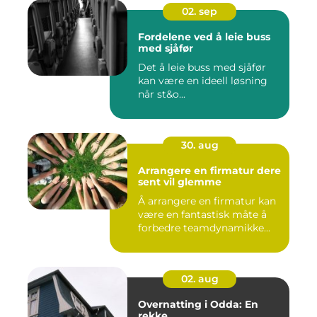
02. sep
Fordelene ved å leie buss
med sjåfør
Det å leie buss med sjåfør
kan være en ideell løsning
når st&o...
30. aug
Arrangere en firmatur dere
sent vil glemme
Å arrangere en firmatur kan
være en fantastisk måte å
forbedre teamdynamikke...
02. aug
Overnatting i Odda: En
rekke