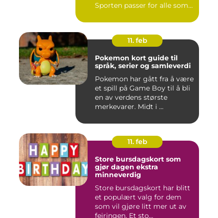
Sporten passer for alle som
l...
11. feb
Pokemon kort guide til
språk, serier og samleverdi
Pokemon har gått fra å være
et spill på Game Boy til å bli
en av verdens største
merkevarer. Midt i ...
11. feb
Store bursdagskort som
gjør dagen ekstra
minneverdig
Store bursdagskort har blitt
et populært valg for dem
som vil gjøre litt mer ut av
feiringen. Et sto...