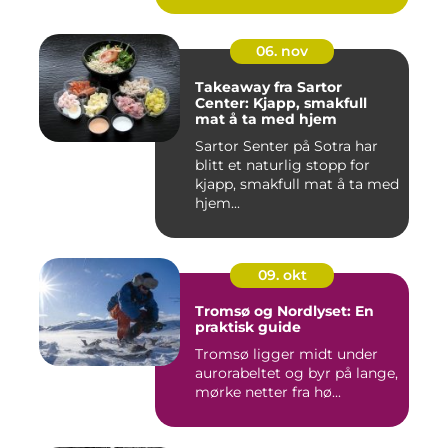
06. nov
Takeaway fra Sartor
Center: Kjapp, smakfull
mat å ta med hjem
Sartor Senter på Sotra har
blitt et naturlig stopp for
kjapp, smakfull mat å ta med
hjem...
09. okt
Tromsø og Nordlyset: En
praktisk guide
Tromsø ligger midt under
aurorabeltet og byr på lange,
mørke netter fra hø...