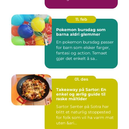
11. feb
Pokemon bursdag som
barna aldri glemmer
En pokemon bursdag passer
for barn som elsker farger,
fantasi og action. Temaet
gjør det enkelt å sa...
01. des
Takeaway på Sartor: En
enkel og ærlig guide til
raske måltider
Sartor Senter på Sotra har
blitt et naturlig stoppested
for folk som vil ha varm mat
uten &ari...