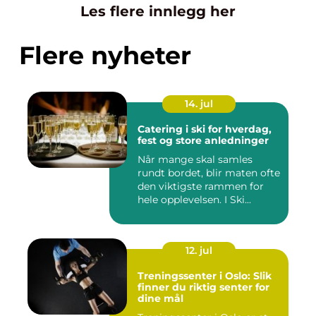
Les flere innlegg her
Flere nyheter
14. jul
Catering i ski for hverdag,
fest og store anledninger
Når mange skal samles
rundt bordet, blir maten ofte
den viktigste rammen for
hele opplevelsen. I Ski...
12. jul
Treningssenter i Oslo: Slik
finner du riktig senter for
dine mål