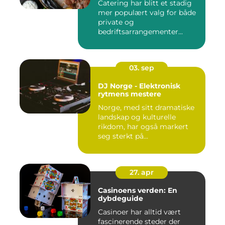
Catering har blitt et stadig
mer populært valg for både
private og
bedriftsarrangementer...
03. sep
DJ Norge - Elektronisk
rytmens mestere
Norge, med sitt dramatiske
landskap og kulturelle
rikdom, har også markert
seg sterkt på...
27. apr
Casinoens verden: En
dybdeguide
Casinoer har alltid vært
fascinerende steder der