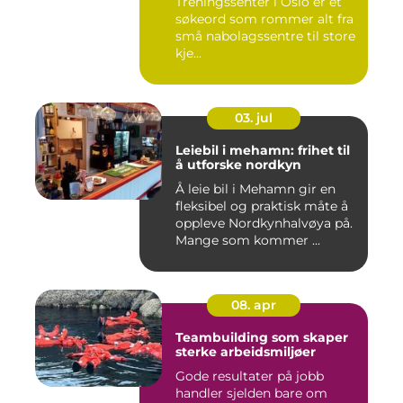
Treningssenter i Oslo er et
søkeord som rommer alt fra
små nabolagssentre til store
kje...
03. jul
Leiebil i mehamn: frihet til
å utforske nordkyn
Å leie bil i Mehamn gir en
fleksibel og praktisk måte å
oppleve Nordkynhalvøya på.
Mange som kommer ...
08. apr
Teambuilding som skaper
sterke arbeidsmiljøer
Gode resultater på jobb
handler sjelden bare om