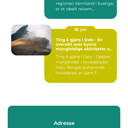
regionen Värmland i Sverige,
er et ideelt reisem...
18. jan
Ting å gjøre i Oslo - En
oversikt over byens
mangfoldige aktiviteter og
opplevelser
Ting å gjøre i Oslo - Opplev
mangfoldet i hovedstaden
Oslo, Norges pulserende
hovedstad, er kjent f...
Adresse