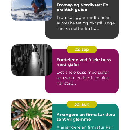
Tromsø og Nordlyset: En
praktisk guide
Tromsø ligger midt under
aurorabeltet og byr på lange,
mørke netter fra hø...
02. sep
Fordelene ved å leie buss
med sjåfør
Det å leie buss med sjåfør
kan være en ideell løsning
når st&o...
30. aug
Arrangere en firmatur dere
sent vil glemme
Å arrangere en firmatur kan