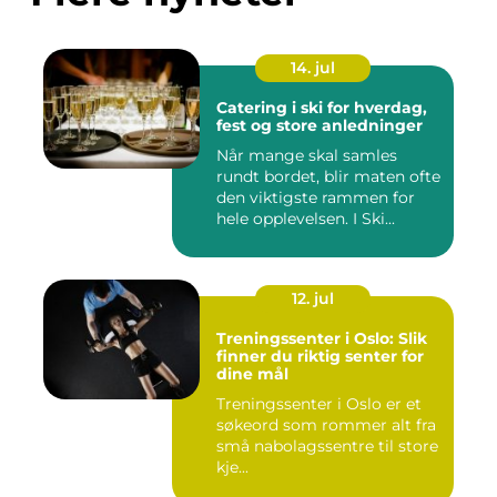
14. jul
Catering i ski for hverdag,
fest og store anledninger
Når mange skal samles
rundt bordet, blir maten ofte
den viktigste rammen for
hele opplevelsen. I Ski...
12. jul
Treningssenter i Oslo: Slik
finner du riktig senter for
dine mål
Treningssenter i Oslo er et
søkeord som rommer alt fra
små nabolagssentre til store
kje...