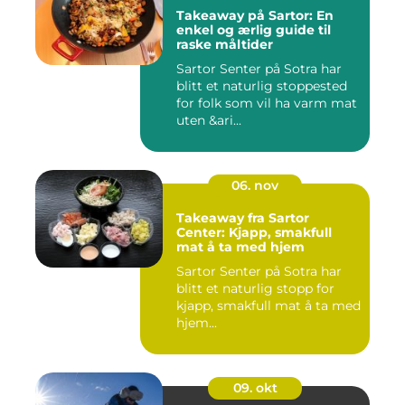
Takeaway på Sartor: En
enkel og ærlig guide til
raske måltider
Sartor Senter på Sotra har
blitt et naturlig stoppested
for folk som vil ha varm mat
uten &ari...
06. nov
Takeaway fra Sartor
Center: Kjapp, smakfull
mat å ta med hjem
Sartor Senter på Sotra har
blitt et naturlig stopp for
kjapp, smakfull mat å ta med
hjem...
09. okt