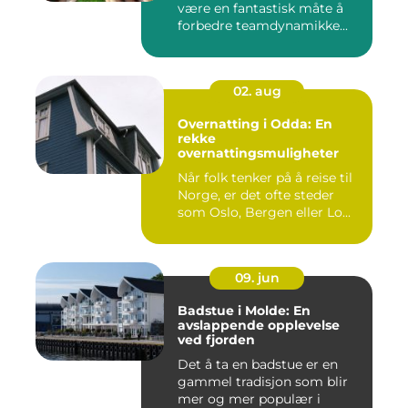
være en fantastisk måte å
forbedre teamdynamikke...
02. aug
Overnatting i Odda: En
rekke
overnattingsmuligheter
Når folk tenker på å reise til
Norge, er det ofte steder
som Oslo, Bergen eller Lo...
09. jun
Badstue i Molde: En
avslappende opplevelse
ved fjorden
Det å ta en badstue er en
gammel tradisjon som blir
mer og mer populær i