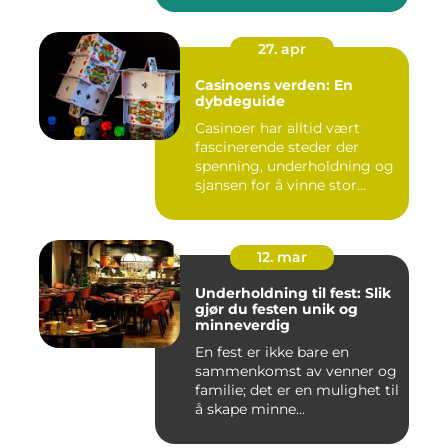
27. apr
Casinoens verden: En
dybdeguide
Casinoer har alltid vært
fascinerende steder der
spenning, underholdning og
sjansen for å vinne stor...
12. mar
Underholdning til fest: Slik
gjør du festen unik og
minneverdig
En fest er ikke bare en
sammenkomst av venner og
familie; det er en mulighet til
å skape minne...