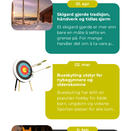
01. apr
Skigard gjerde tradisjon,
håndverk og tidløs sjarm
Et skigard gjerde er mer enn
bare en måte å sette en
grense på. For mange
handler det om å ta vare p...
03. mar
Bueskyting utstyr for
nybegynnere og
viderekomne
Bueskyting har blitt en
populær hobby for både
barn, ungdom og voksne.
Sporten passer for alle som
l...
11. feb