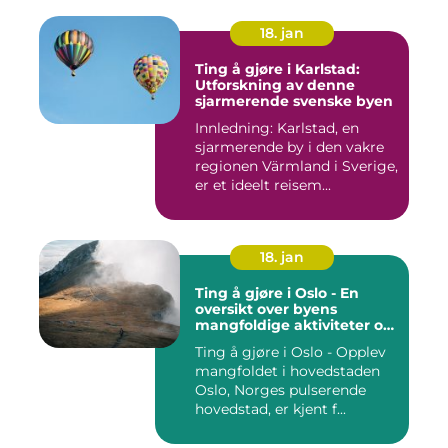
18. jan
Ting å gjøre i Karlstad:
Utforskning av denne
sjarmerende svenske byen
Innledning: Karlstad, en
sjarmerende by i den vakre
regionen Värmland i Sverige,
er et ideelt reisem...
18. jan
Ting å gjøre i Oslo - En
oversikt over byens
mangfoldige aktiviteter og
opplevelser
Ting å gjøre i Oslo - Opplev
mangfoldet i hovedstaden
Oslo, Norges pulserende
hovedstad, er kjent f...