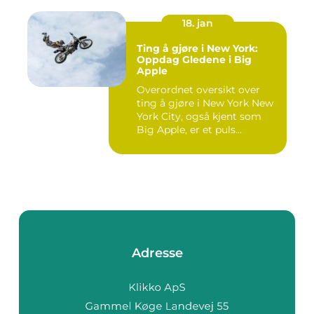
18. jan
Ting å gjøre i New York:
Oppdag Gledene i Big
Apple
Overordnet oversikt over
ting å gjøre i New York New
York City, også kjent som
Big Apple, er et puls...
Adresse