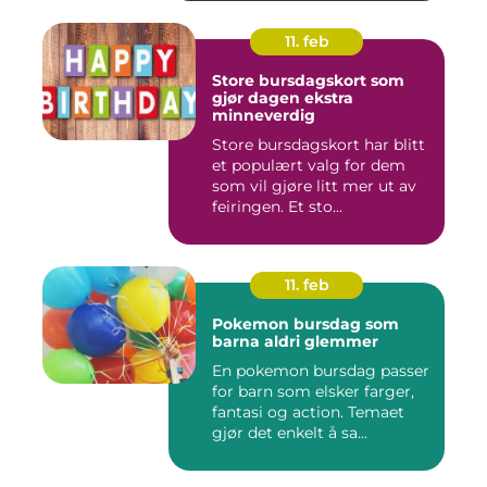
11. feb
Store bursdagskort som
gjør dagen ekstra
minneverdig
Store bursdagskort har blitt
et populært valg for dem
som vil gjøre litt mer ut av
feiringen. Et sto...
11. feb
Pokemon bursdag som
barna aldri glemmer
En pokemon bursdag passer
for barn som elsker farger,
fantasi og action. Temaet
gjør det enkelt å sa...