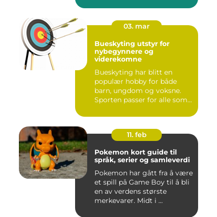
03. mar
Bueskyting utstyr for
nybegynnere og
viderekomne
Bueskyting har blitt en
populær hobby for både
barn, ungdom og voksne.
Sporten passer for alle som
l...
11. feb
Pokemon kort guide til
språk, serier og samleverdi
Pokemon har gått fra å være
et spill på Game Boy til å bli
en av verdens største
merkevarer. Midt i ...