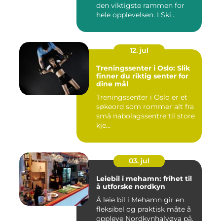
den viktigste rammen for
hele opplevelsen. I Ski...
12. jul
Treningssenter i Oslo: Slik
finner du riktig senter for
dine mål
Treningssenter i Oslo er et
søkeord som rommer alt fra
små nabolagssentre til store
kje...
03. jul
Leiebil i mehamn: frihet til
å utforske nordkyn
Å leie bil i Mehamn gir en
fleksibel og praktisk måte å
oppleve Nordkynhalvøya på.