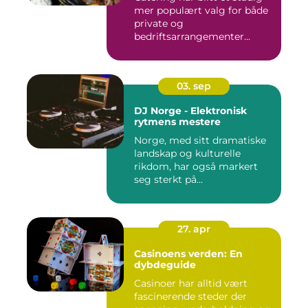
mer populært valg for både
private og
bedriftsarrangementer...
03. sep
DJ Norge - Elektronisk
rytmens mestere
Norge, med sitt dramatiske
landskap og kulturelle
rikdom, har også markert
seg sterkt på...
27. apr
Casinoens verden: En
dybdeguide
Casinoer har alltid vært
fascinerende steder der