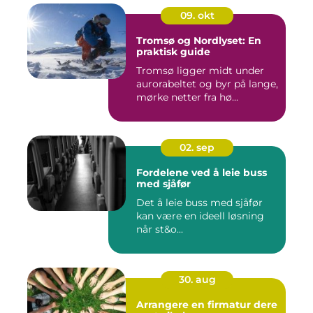
09. okt
Tromsø og Nordlyset: En
praktisk guide
Tromsø ligger midt under
aurorabeltet og byr på lange,
mørke netter fra hø...
02. sep
Fordelene ved å leie buss
med sjåfør
Det å leie buss med sjåfør
kan være en ideell løsning
når st&o...
30. aug
Arrangere en firmatur dere