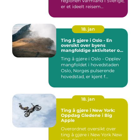
regionen Värmland i Sverige,
er et ideelt reisem...
18. jan
Ting å gjøre i Oslo - En
oversikt over byens
mangfoldige aktiviteter og
opplevelser
Ting å gjøre i Oslo - Opplev
mangfoldet i hovedstaden
Oslo, Norges pulserende
hovedstad, er kjent f...
18. jan
Ting å gjøre i New York:
Oppdag Gledene i Big
Apple
Overordnet oversikt over
ting å gjøre i New York New