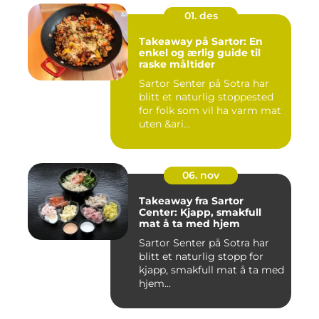
01. des
Takeaway på Sartor: En
enkel og ærlig guide til
raske måltider
Sartor Senter på Sotra har
blitt et naturlig stoppested
for folk som vil ha varm mat
uten &ari...
06. nov
Takeaway fra Sartor
Center: Kjapp, smakfull
mat å ta med hjem
Sartor Senter på Sotra har
blitt et naturlig stopp for
kjapp, smakfull mat å ta med
hjem...