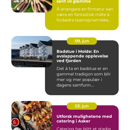
sent vil glemme
Å arrangere en firmatur kan
være en fantastisk måte å
forbedre teamdynamikke...
09. jun
Badstue i Molde: En
avslappende opplevelse
ved fjorden
Det å ta en badstue er en
gammel tradisjon som blir
mer og mer populær i
dagens samfunn....
03. jun
Utforsk mulighetene med
catering i Asker
Catering har blitt et stadig