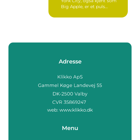
York City, også kjent som
Big Apple, er et puls...
Adresse
web:
www.klikko.dk
Menu