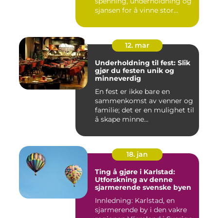
spenning, underholdning og
sjansen for å vinne stor...
12. mar
Underholdning til fest: Slik
gjør du festen unik og
minneverdig
En fest er ikke bare en
sammenkomst av venner og
familie; det er en mulighet til
å skape minne...
18. jan
Ting å gjøre i Karlstad:
Utforskning av denne
sjarmerende svenske byen
Innledning: Karlstad, en
sjarmerende by i den vakre