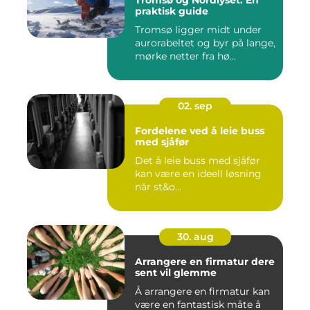
Tromsø og Nordlyset: En
praktisk guide
Tromsø ligger midt under
aurorabeltet og byr på lange,
mørke netter fra hø...
02. sep
Fordelene ved å leie buss
med sjåfør
Det å leie buss med sjåfør
kan være en ideell løsning
når st&o...
30. aug
Arrangere en firmatur dere
sent vil glemme
Å arrangere en firmatur kan
være en fantastisk måte å