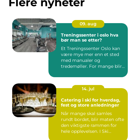
Flere nyheter
09. aug
Treningssenter i oslo hva
bør man se etter?
Et Treningssenter Oslo kan
være mye mer enn et sted
med manualer og
tredemøller. For mange blir
sent...
14. jul
Catering i ski for hverdag,
fest og store anledninger
Når mange skal samles
rundt bordet, blir maten ofte
den viktigste rammen for
hele opplevelsen. I Ski...