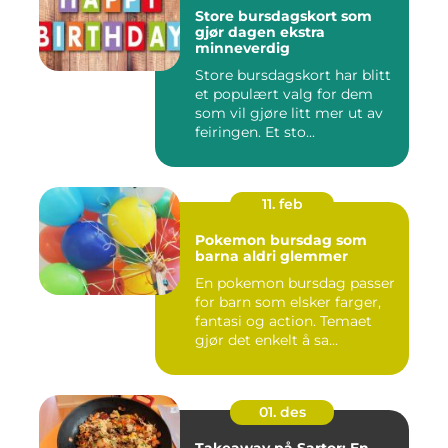
Store bursdagskort som
gjør dagen ekstra
minneverdig
Store bursdagskort har blitt
et populært valg for dem
som vil gjøre litt mer ut av
feiringen. Et sto...
11. feb
Pokemon bursdag som
barna aldri glemmer
En pokemon bursdag passer
for barn som elsker farger,
fantasi og action. Temaet
gjør det enkelt å sa...
01. des