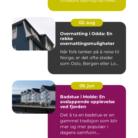
forbedre teamdynamikke...
02. aug
Overnatting i Odda: En
rekke
overnattingsmuligheter
Når folk tenker på å reise til
Norge, er det ofte steder
som Oslo, Bergen eller Lo...
09. jun
Badstue i Molde: En
avslappende opplevelse
ved fjorden
Det å ta en badstue er en
gammel tradisjon som blir
mer og mer populær i
dagens samfunn....