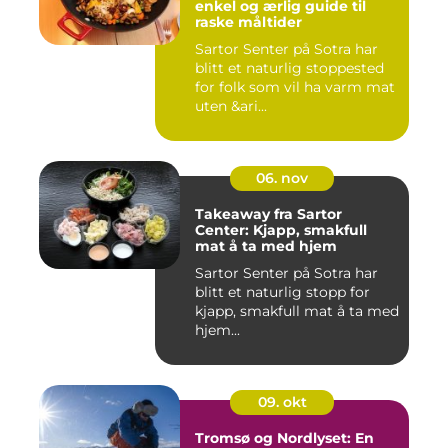
enkel og ærlig guide til
raske måltider
Sartor Senter på Sotra har
blitt et naturlig stoppested
for folk som vil ha varm mat
uten &ari...
06. nov
Takeaway fra Sartor
Center: Kjapp, smakfull
mat å ta med hjem
Sartor Senter på Sotra har
blitt et naturlig stopp for
kjapp, smakfull mat å ta med
hjem...
09. okt
Tromsø og Nordlyset: En