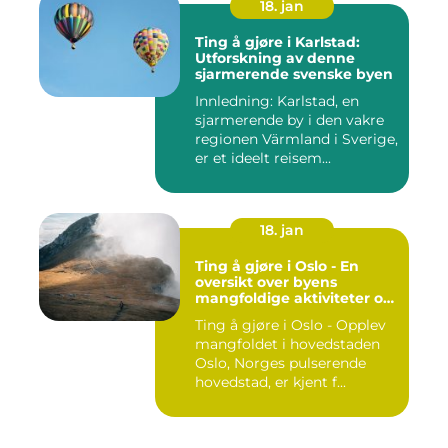
18. jan
Ting å gjøre i Karlstad:
Utforskning av denne
sjarmerende svenske byen
Innledning: Karlstad, en
sjarmerende by i den vakre
regionen Värmland i Sverige,
er et ideelt reisem...
18. jan
Ting å gjøre i Oslo - En
oversikt over byens
mangfoldige aktiviteter og
opplevelser
Ting å gjøre i Oslo - Opplev
mangfoldet i hovedstaden
Oslo, Norges pulserende
hovedstad, er kjent f...