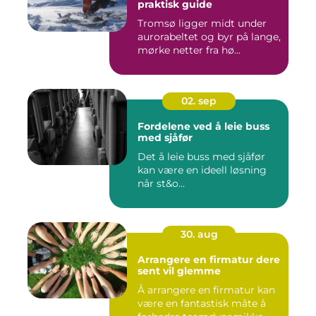
praktisk guide
Tromsø ligger midt under
aurorabeltet og byr på lange,
mørke netter fra hø...
02. sep
Fordelene ved å leie buss
med sjåfør
Det å leie buss med sjåfør
kan være en ideell løsning
når st&o...
30. aug
Arrangere en firmatur dere
sent vil glemme
Å arrangere en firmatur kan
være en fantastisk måte å