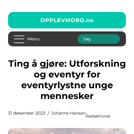
OPPLEVMORO.
no
Menu
Ting å gjøre: Utforskning
og eventyr for
eventyrlystne unge
mennesker
31 desember 2023
Johanne Hansen
Redaktionel