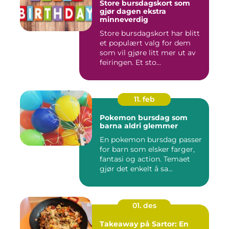
Store bursdagskort som
gjør dagen ekstra
minneverdig
Store bursdagskort har blitt
et populært valg for dem
som vil gjøre litt mer ut av
feiringen. Et sto...
11. feb
Pokemon bursdag som
barna aldri glemmer
En pokemon bursdag passer
for barn som elsker farger,
fantasi og action. Temaet
gjør det enkelt å sa...
01. des
Takeaway på Sartor: En