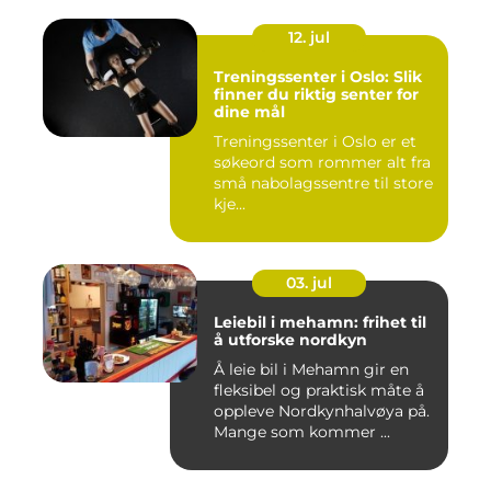
12. jul
Treningssenter i Oslo: Slik
finner du riktig senter for
dine mål
Treningssenter i Oslo er et
søkeord som rommer alt fra
små nabolagssentre til store
kje...
03. jul
Leiebil i mehamn: frihet til
å utforske nordkyn
Å leie bil i Mehamn gir en
fleksibel og praktisk måte å
oppleve Nordkynhalvøya på.
Mange som kommer ...