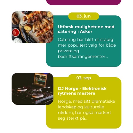
03. jun
Utforsk mulighetene med
catering i Asker
Catering har blitt et stadig
mer populært valg for både
private og
bedriftsarrangementer...
03. sep
DJ Norge - Elektronisk
rytmens mestere
Norge, med sitt dramatiske
landskap og kulturelle
rikdom, har også markert
seg sterkt på...