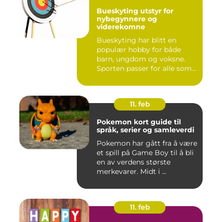
Bueskyting utstyr for
nybegynnere og
viderekomne
Bueskyting har blitt en
populær hobby for både
barn, ungdom og voksne.
Sporten passer for alle som
l...
11. feb
Pokemon kort guide til
språk, serier og samleverdi
Pokemon har gått fra å være
et spill på Game Boy til å bli
en av verdens største
merkevarer. Midt i ...
11. feb