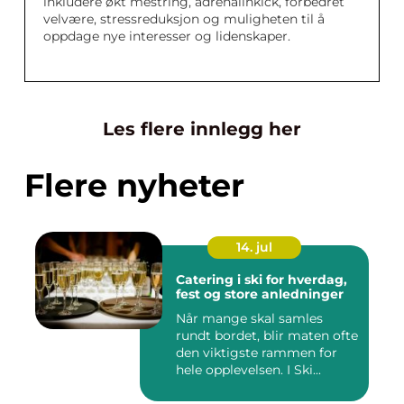
inkludere økt mestring, adrenalinkick, forbedret
velvære, stressreduksjon og muligheten til å
oppdage nye interesser og lidenskaper.
Les flere innlegg her
Flere nyheter
14. jul
Catering i ski for hverdag,
fest og store anledninger
Når mange skal samles
rundt bordet, blir maten ofte
den viktigste rammen for
hele opplevelsen. I Ski...