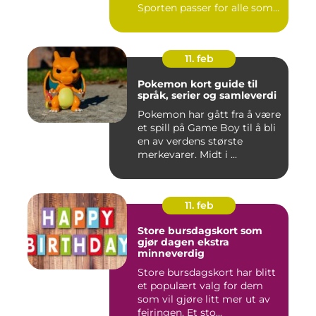
Sporten passer for alle som
l...
11. feb
Pokemon kort guide til
språk, serier og samleverdi
Pokemon har gått fra å være
et spill på Game Boy til å bli
en av verdens største
merkevarer. Midt i ...
11. feb
Store bursdagskort som
gjør dagen ekstra
minneverdig
Store bursdagskort har blitt
et populært valg for dem
som vil gjøre litt mer ut av
feiringen. Et sto...