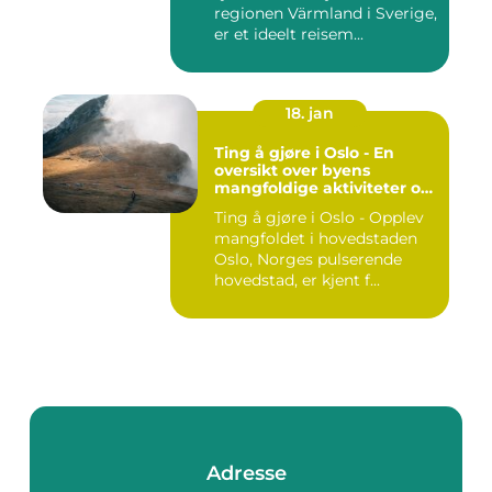
regionen Värmland i Sverige,
er et ideelt reisem...
18. jan
Ting å gjøre i Oslo - En
oversikt over byens
mangfoldige aktiviteter og
opplevelser
Ting å gjøre i Oslo - Opplev
mangfoldet i hovedstaden
Oslo, Norges pulserende
hovedstad, er kjent f...
Adresse