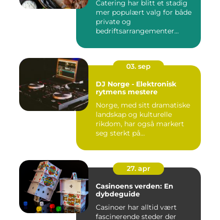
Catering har blitt et stadig
mer populært valg for både
private og
bedriftsarrangementer...
03. sep
DJ Norge - Elektronisk
rytmens mestere
Norge, med sitt dramatiske
landskap og kulturelle
rikdom, har også markert
seg sterkt på...
27. apr
Casinoens verden: En
dybdeguide
Casinoer har alltid vært
fascinerende steder der