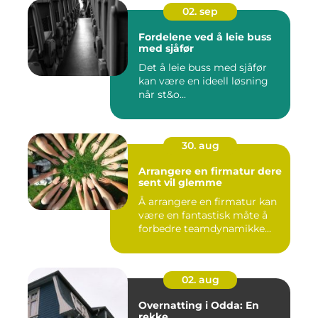
02. sep
Fordelene ved å leie buss
med sjåfør
Det å leie buss med sjåfør
kan være en ideell løsning
når st&o...
30. aug
Arrangere en firmatur dere
sent vil glemme
Å arrangere en firmatur kan
være en fantastisk måte å
forbedre teamdynamikke...
02. aug
Overnatting i Odda: En
rekke