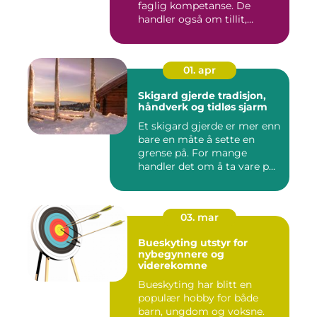
faglig kompetanse. De
handler også om tillit,
kommun...
01. apr
Skigard gjerde tradisjon,
håndverk og tidløs sjarm
Et skigard gjerde er mer enn
bare en måte å sette en
grense på. For mange
handler det om å ta vare p...
03. mar
Bueskyting utstyr for
nybegynnere og
viderekomne
Bueskyting har blitt en
populær hobby for både
barn, ungdom og voksne.