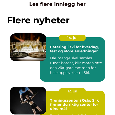
Les flere innlegg her
Flere nyheter
14. jul
Catering i ski for hverdag,
fest og store anledninger
Når mange skal samles
rundt bordet, blir maten ofte
den viktigste rammen for
hele opplevelsen. I Ski...
12. jul
Treningssenter i Oslo: Slik
finner du riktig senter for
dine mål