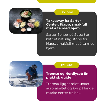
06. nov
Takeaway fra Sartor
Center: Kjapp, smakfull
mat å ta med hjem
Sartor Senter på Sotra har
blitt et naturlig stopp for
kjapp, smakfull mat å ta med
hjem...
09. okt
Tromsø og Nordlyset: En
praktisk guide
Tromsø ligger midt under
aurorabeltet og byr på lange,
mørke netter fra hø...