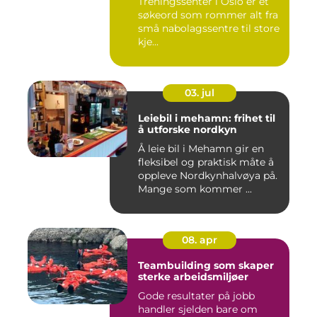
Treningssenter i Oslo er et
søkeord som rommer alt fra
små nabolagssentre til store
kje...
03. jul
Leiebil i mehamn: frihet til
å utforske nordkyn
Å leie bil i Mehamn gir en
fleksibel og praktisk måte å
oppleve Nordkynhalvøya på.
Mange som kommer ...
08. apr
Teambuilding som skaper
sterke arbeidsmiljøer
Gode resultater på jobb
handler sjelden bare om