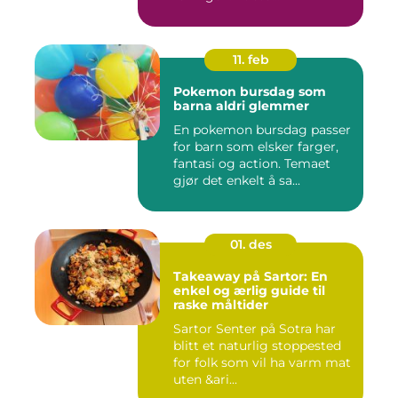
11. feb
Pokemon bursdag som
barna aldri glemmer
En pokemon bursdag passer
for barn som elsker farger,
fantasi og action. Temaet
gjør det enkelt å sa...
01. des
Takeaway på Sartor: En
enkel og ærlig guide til
raske måltider
Sartor Senter på Sotra har
blitt et naturlig stoppested
for folk som vil ha varm mat
uten &ari...