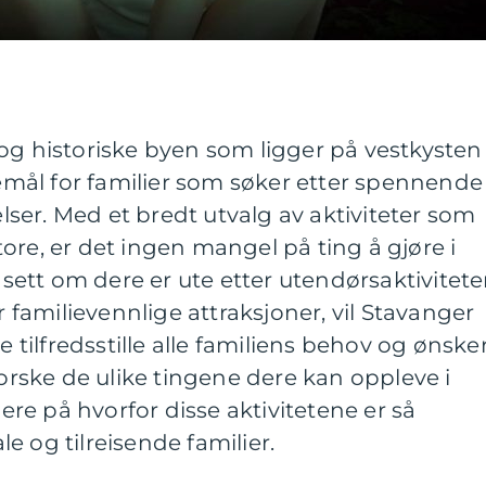
og historiske byen som ligger på vestkysten
isemål for familier som søker etter spennende
er. Med et bredt utvalg av aktiviteter som
ore, er det ingen mangel på ting å gjøre i
tt om dere er ute etter utendørsaktiviteter
er familievennlige attraksjoner, vil Stavanger
ilfredsstille alle familiens behov og ønsker.
forske de ulike tingene dere kan oppleve i
e på hvorfor disse aktivitetene er så
e og tilreisende familier.