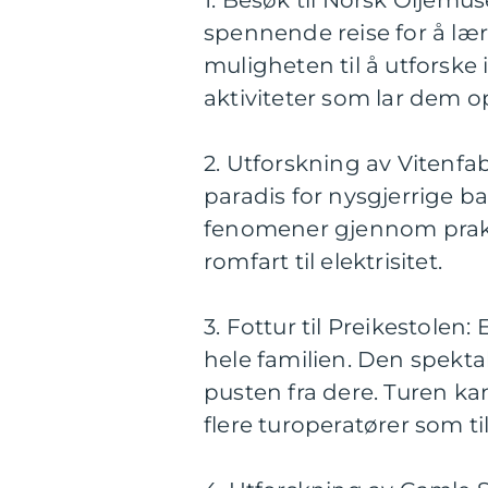
1. Besøk til Norsk Oljem
spennende reise for å lære
muligheten til å utforske
aktiviteter som lar dem 
2. Utforskning av Vitenfa
paradis for nysgjerrige b
fenomener gjennom prakt
romfart til elektrisitet.
3. Fottur til Preikestolen:
hele familien. Den spektak
pusten fra dere. Turen ka
flere turoperatører som ti