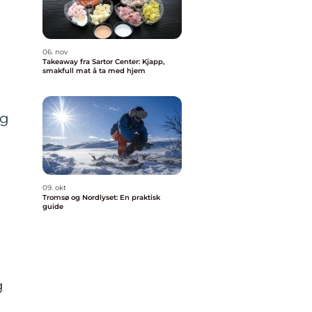
06. nov
Takeaway fra Sartor Center: Kjapp,
smakfull mat å ta med hjem
og
09. okt
Tromsø og Nordlyset: En praktisk
guide
g