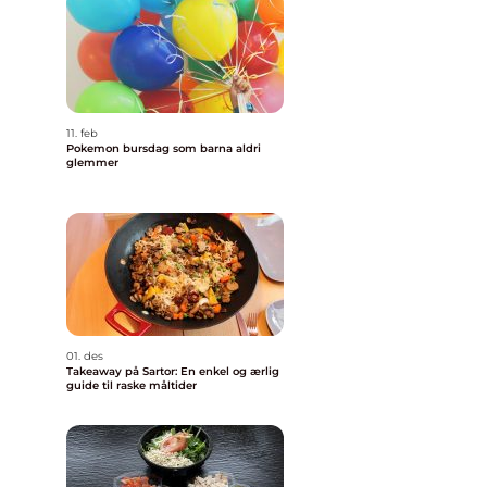
11. feb
Pokemon bursdag som barna aldri
glemmer
01. des
Takeaway på Sartor: En enkel og ærlig
guide til raske måltider