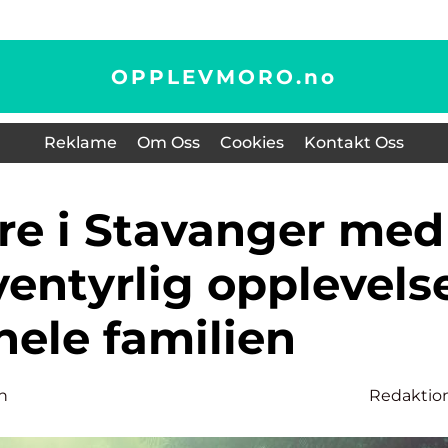
OPPLEVMORO.
no
Reklame
Om Oss
Cookies
Kontakt Oss
ventyrlig opplevels
 hele familien
n
Redaktio