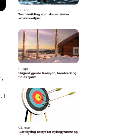
08. apr
Teambuilding som skaper sterke
arbeidsmiljøer
01. apr
Skigard gjerde tradisjon, håndverk og
,
tidløs sjarm
 I
03. mar
Bueskyting utstyr for nybegynnere og