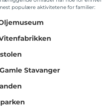
g nærliggende områder har noe for enhver
est populære aktivitetene for familier:
k Oljemuseum
 Vitenfabrikken
estolen
v Gamle Stavanger
tranden
eparken