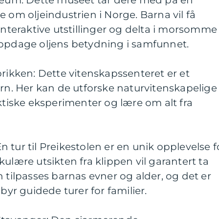
useum: Dette museet tar dere med på en
 om oljeindustrien i Norge. Barna vil få
 interaktive utstillinger og delta i morsomme
oppdage oljens betydning i samfunnet.
brikken: Dette vitenskapssenteret er et
arn. Her kan de utforske naturvitenskapelige
iske eksperimenter og lære om alt fra
 En tur til Preikestolen er en unik opplevelse f
ulære utsikten fra klippen vil garantert ta
n tilpasses barnas evner og alder, og det er
lbyr guidede turer for familier.