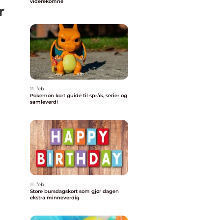
viderekomne
r
11. feb
Pokemon kort guide til språk, serier og
samleverdi
11. feb
Store bursdagskort som gjør dagen
ekstra minneverdig