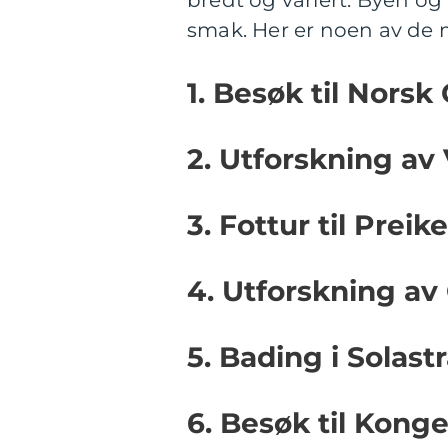
bredt og variert. Byen o
smak. Her er noen av de m
1. Besøk til Nors
2. Utforskning av
3. Fottur til Preik
4. Utforskning a
5. Bading i Solas
6. Besøk til Kong