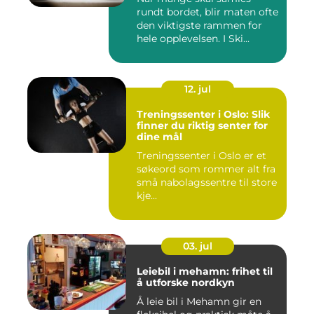
rundt bordet, blir maten ofte
den viktigste rammen for
hele opplevelsen. I Ski...
12. jul
Treningssenter i Oslo: Slik
finner du riktig senter for
dine mål
Treningssenter i Oslo er et
søkeord som rommer alt fra
små nabolagssentre til store
kje...
03. jul
Leiebil i mehamn: frihet til
å utforske nordkyn
Å leie bil i Mehamn gir en