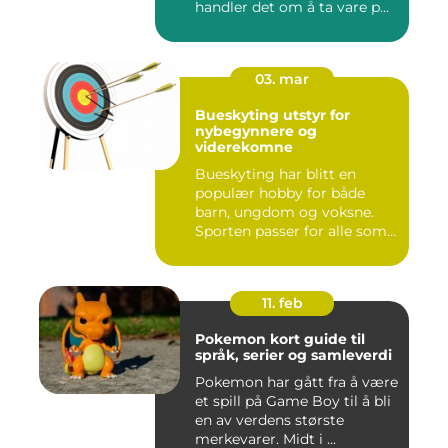
handler det om å ta vare p...
03. mar
Bueskyting utstyr for
nybegynnere og
viderekomne
Bueskyting har blitt en
populær hobby for både
barn, ungdom og voksne.
Sporten passer for alle som
l...
11. feb
Pokemon kort guide til
språk, serier og samleverdi
Pokemon har gått fra å være
et spill på Game Boy til å bli
en av verdens største
merkevarer. Midt i ...