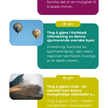
familie; det er en mulighet til
å skape minne...
18. jan
Ting å gjøre i Karlstad:
Utforskning av denne
sjarmerende svenske byen
Innledning: Karlstad, en
sjarmerende by i den vakre
regionen Värmland i Sverige,
er et ideelt reisem...
18. jan
Ting å gjøre i Oslo - En
oversikt over byens
mangfoldige aktiviteter og
opplevelser
Ting å gjøre i Oslo - Opplev
mangfoldet i hovedstaden