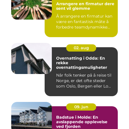
Arrangere en firmatur dere
sent vil glemme
Å arrangere en firmatur kan
være en fantastisk måte å
forbedre teamdynamikke...
02. aug
Overnatting i Odda: En
rekke
overnattingsmuligheter
Når folk tenker på å reise til
Norge, er det ofte steder
som Oslo, Bergen eller Lo...
09. jun
Badstue i Molde: En
avslappende opplevelse
ved fjorden