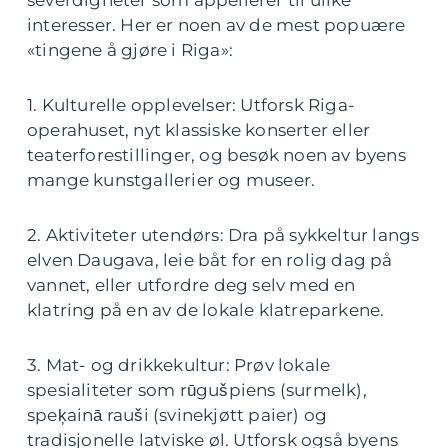
severdigheter som appellerer til ulike
interesser. Her er noen av de mest popuære
«tingene å gjøre i Riga»:
1. Kulturelle opplevelser: Utforsk Riga-
operahuset, nyt klassiske konserter eller
teaterforestillinger, og besøk noen av byens
mange kunstgallerier og museer.
2. Aktiviteter utendørs: Dra på sykkeltur langs
elven Daugava, leie båt for en rolig dag på
vannet, eller utfordre deg selv med en
klatring på en av de lokale klatreparkene.
3. Mat- og drikkekultur: Prøv lokale
spesialiteter som rūgušpiens (surmelk),
speķainā rauši (svinekjøtt paier) og
tradisjonelle latviske øl. Utforsk også byens