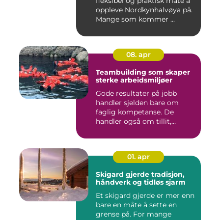
fleksibel og praktisk måte å
oppleve Nordkynhalvøya på.
Mange som kommer ...
08. apr
Teambuilding som skaper
sterke arbeidsmiljøer
Gode resultater på jobb
handler sjelden bare om
faglig kompetanse. De
handler også om tillit,
kommun...
01. apr
Skigard gjerde tradisjon,
håndverk og tidløs sjarm
Et skigard gjerde er mer enn
bare en måte å sette en
grense på. For mange