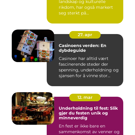
landskap og kulturelle
rikdom, har også markert
seg sterkt på...
27. apr
Casinoens verden: En
dybdeguide
Casinoer har alltid vært
fascinerende steder der
spenning, underholdning og
sjansen for å vinne stor...
12. mar
Underholdning til fest: Slik
gjør du festen unik og
minneverdig
En fest er ikke bare en
sammenkomst av venner og