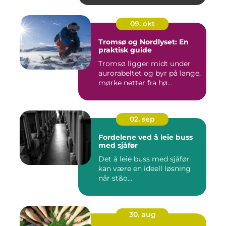
09. okt
Tromsø og Nordlyset: En
praktisk guide
Tromsø ligger midt under
aurorabeltet og byr på lange,
mørke netter fra hø...
02. sep
Fordelene ved å leie buss
med sjåfør
Det å leie buss med sjåfør
kan være en ideell løsning
når st&o...
30. aug