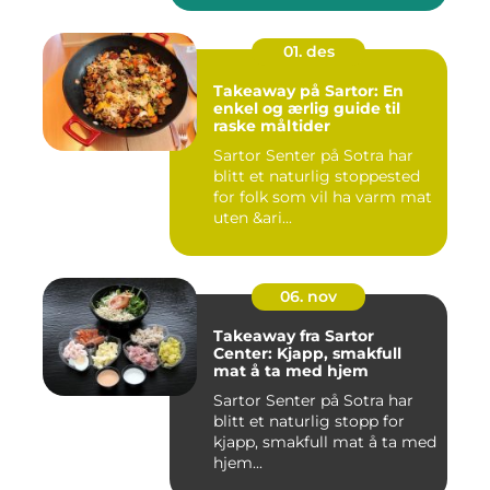
01. des
Takeaway på Sartor: En
enkel og ærlig guide til
raske måltider
Sartor Senter på Sotra har
blitt et naturlig stoppested
for folk som vil ha varm mat
uten &ari...
06. nov
Takeaway fra Sartor
Center: Kjapp, smakfull
mat å ta med hjem
Sartor Senter på Sotra har
blitt et naturlig stopp for
kjapp, smakfull mat å ta med
hjem...