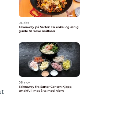
01. des
Takeaway på Sartor: En enkel og ærlig
guide til raske måltider
06. nov
Takeaway fra Sartor Center: Kjapp,
et
smakfull mat å ta med hjem
m