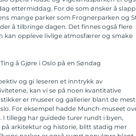
dag ettermiddag. For de som ønsker å slap
yens mange parker som Frognerparken og St
r å tilbringe dagen. Det finnes også flere
n kan oppleve livlige atmosfærer og smake
Ting å Gjøre i Oslo på en Søndag
pektiv og gi leseren et inntrykk av
tivitetene, kan vi se på noen kvantitative
tistikker er museer og gallerier blant de mest
 Oslo. For eksempel hadde Munch-museet ov
I tillegg har guidede turer rundt i byen,
på arkitektur og historie, blitt stadig mer