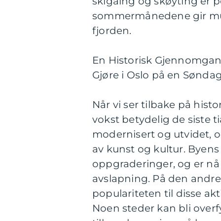
skigåing og skøyting er
sommermånedene gir muli
fjorden.
En Historisk Gjennomgang
Gjøre i Oslo på en Sønda
Når vi ser tilbake på histo
vokst betydelig de siste ti
modernisert og utvidet, o
av kunst og kultur. Byen
oppgraderinger, og er nå 
avslapning. På den andre
populariteten til disse a
Noen steder kan bli overf