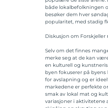
populære de siste årene.
både lokalbefolkningen o
besøker dem hver søndag
popularitet, med stadig f
Diskusjon om Forskjeller
Selv om det finnes mange 
merke seg at de kan være s
en kulturell og kunstneri
byen fokuserer på byens h
for avslapning og er idee
markedene er perfekte o
smak av lokal mat og kultur
variasjoner i aktiviteten