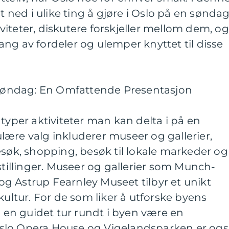
t ned i ulike ting å gjøre i Oslo på en søndag
iteter, diskutere forskjeller mellom dem, og
ng av fordeler og ulemper knyttet til disse
n søndag: En Omfattende Presentasjon
 typer aktiviteter man kan delta i på en
ære valg inkluderer museer og gallerier,
esøk, shopping, besøk til lokale markeder og
stillinger. Museer og gallerier som Munch-
g Astrup Fearnley Museet tilbyr et unikt
kultur. For de som liker å utforske byens
n en guidet tur rundt i byen være en
slo Opera House og Vigelandsparken er ogs