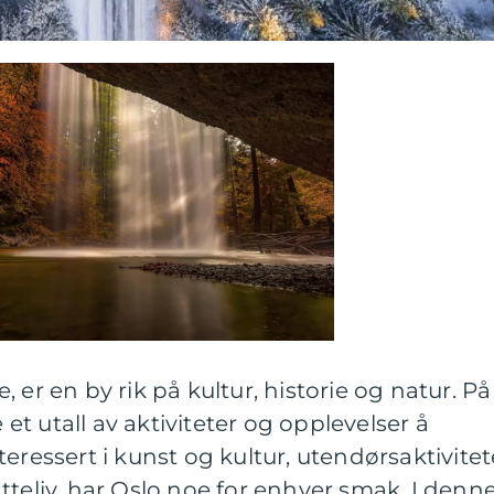
 er en by rik på kultur, historie og natur. På
t utall av aktiviteter og opplevelser å
eressert i kunst og kultur, utendørsaktivitet
tteliv, har Oslo noe for enhver smak. I denn