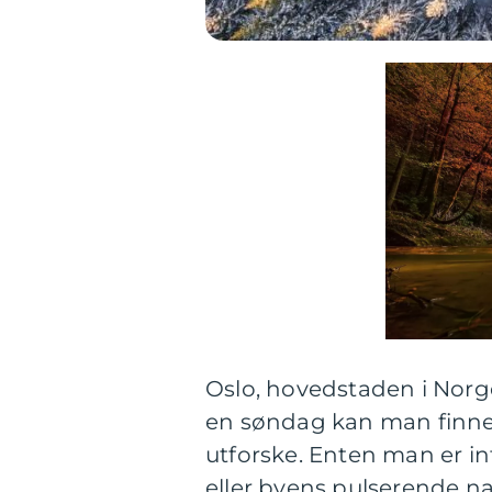
Oslo, hovedstaden i Norge,
en søndag kan man finne e
utforske. Enten man er int
eller byens pulserende na