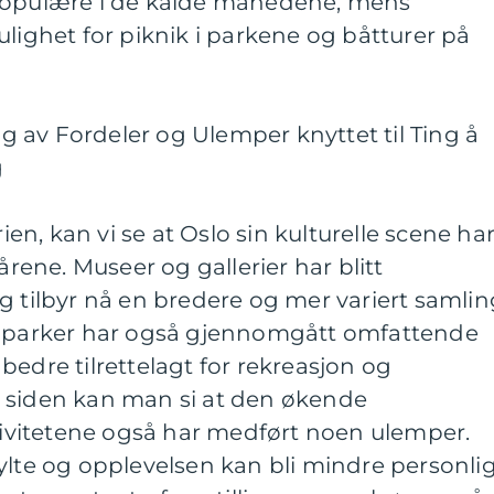
 populære i de kalde månedene, mens
ghet for piknik i parkene og båtturer på
 av Fordeler og Ulemper knyttet til Ting å
g
rien, kan vi se at Oslo sin kulturelle scene ha
årene. Museer og gallerier har blitt
g tilbyr nå en bredere og mer variert samlin
s parker har også gjennomgått omfattende
bedre tilrettelagt for rekreasjon og
 siden kan man si at den økende
ktivitetene også har medført noen ulemper.
ylte og opplevelsen kan bli mindre personlig.