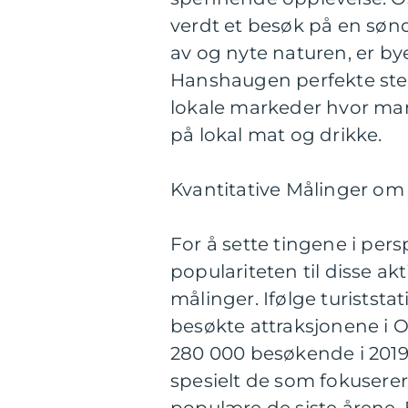
verdt et besøk på en søn
av og nyte naturen, er b
Hanshaugen perfekte stede
lokale markeder hvor ma
på lokal mat og drikke.
Kvantitative Målinger om 
For å sette tingene i pers
populariteten til disse ak
målinger. Ifølge turiststa
besøkte attraksjonene i
280 000 besøkende i 2019. 
spesielt de som fokuserer 