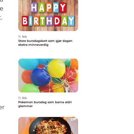
pe
.
11. feb
Store bursdagskort som gjør dagen
ekstra minneverdig
11. feb
Pokemon bursdag som barna aldri
er
glemmer