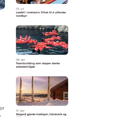
03. jul
Leiebil i mehamn: frihet til å utforske
nordkyn
08. apr
Teambuilding som skaper sterke
arbeidsmiljøer
er
01. apr
Skigard gjerde tradisjon, håndverk og
e