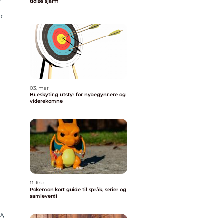
tidløs sjarm
,
03. mar
Bueskyting utstyr for nybegynnere og
viderekomne
11. feb
Pokemon kort guide til språk, serier og
samleverdi
å