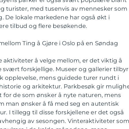
 Byens parker er også svært populære blant
g turister, med tusenvis av mennesker som
. De lokale markedene har også økt i
lere tilbud og flere besøkende.
 mellom Ting å Gjøre i Oslo på en Søndag
aktiviteter å velge mellom, er det viktig å
vært forskjellige. Museer og gallerier tilbyr
sk opplevelse, mens guidede turer rundt i
istorie og arkitektur. Parkbesøk gir muligh
lt for de som ønsker å nyte naturen, mens
m man ønsker å få med seg en autentisk
. I tillegg til disse forskjellene er det også
e avhengig av sesongen. Vinteraktiviteter so