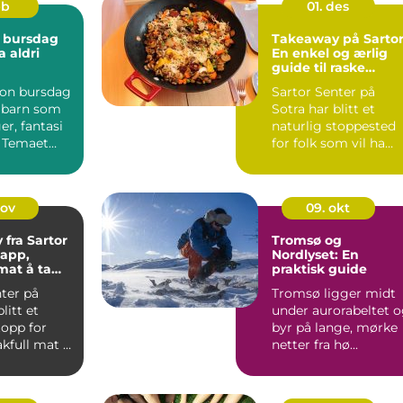
eb
01. des
 bursdag
Takeaway på Sartor
 aldri
En enkel og ærlig
guide til raske
måltider
on bursdag
Sartor Senter på
r barn som
Sotra har blitt et
er, fantasi
naturlig stoppested
. Temaet
for folk som vil ha
kelt å sa...
varm mat uten &ari...
nov
09. okt
fra Sartor
Tromsø og
japp,
Nordlyset: En
mat å ta
praktisk guide
m
ter på
Tromsø ligger midt
litt et
under aurorabeltet 
topp for
byr på lange, mørke
kfull mat å
netter fra hø...
m...