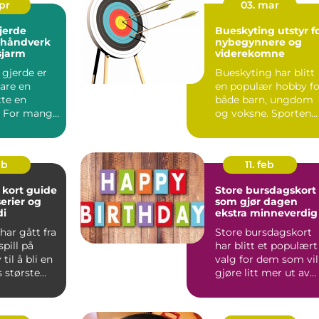
apr
03. mar
jerde
Bueskyting utstyr f
, håndverk
nybegynnere og
sjarm
viderekomne
 gjerde er
Bueskyting har blitt
are en
en populær hobby fo
tte en
både barn, ungdom
. For mange
og voksne. Sporten
et om å ta
passer for alle som l..
eb
11. feb
t guide
Store bursdagskort
serier og
som gjør dagen
di
ekstra minneverdig
ar gått fra
Store bursdagskort
spill på
har blitt et populært
il å bli en
valg for dem som vil
 største
gjøre litt mer ut av
 Midt i ...
feiringen. Et sto...