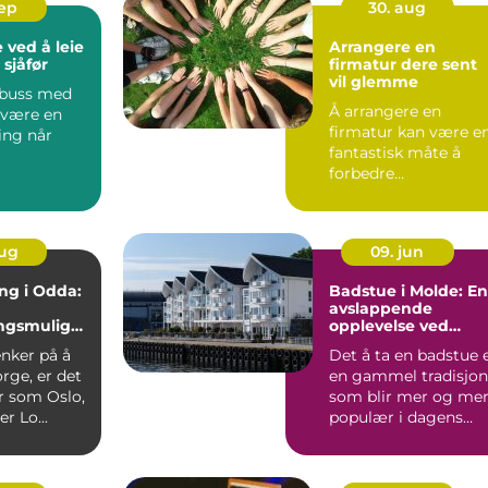
sep
30. aug
 ved å leie
Arrangere en
sjåfør
firmatur dere sent
vil glemme
e buss med
Å arrangere en
 være en
firmatur kan være e
ning når
fantastisk måte å
forbedre
teamdynamikke...
aug
09. jun
ng i Odda:
Badstue i Molde: En
avslappende
ingsmuligh
opplevelse ved
fjorden
enker på å
Det å ta en badstue 
orge, er det
en gammel tradisjon
r som Oslo,
som blir mer og me
r Lo...
populær i dagens
samfunn....