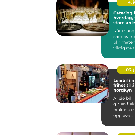
14. j
Catering i
hverdag, 
store anl
Når mange
samles ru
blir maten
viktigste
hele opple
Ski...
03. j
Leiebil i
frihet til 
nordkyn
Å leie bil
gir en fle
praktisk m
oppleve
Nordkynha
Mange s
...