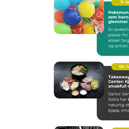
11. f
Pokemon
som barna
glemmer
En pokem
passer fo
elsker farg
og action
gjør det en
06. 
Takeaway 
Center: K
smakfull 
med hje
Sartor Sen
Sotra har b
naturlig s
kjapp, sma
ta med hje