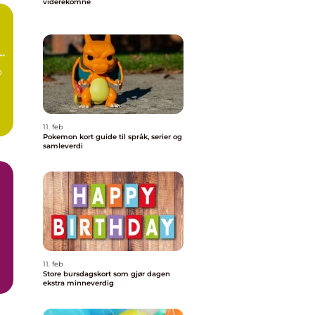
viderekomne
e
o
11. feb
Pokemon kort guide til språk, serier og
samleverdi
11. feb
Store bursdagskort som gjør dagen
t,
ekstra minneverdig