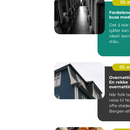
02. 
Fordelene
buss med 
Det å lei
sjåfør kan
ideell løs
st&o...
02. 
Overnatti
En rekke
overnatt
eter
Når folk t
reise til N
ofte stede
Bergen elle