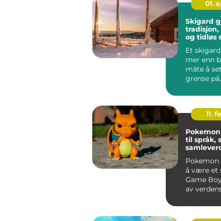
01. 
Skigard g
tradisjon
og tidløs 
Et skigard
mer enn b
måte å se
grense på
handler d
vare p...
11. f
Pokemon kor
til språk, 
samlever
Pokemon h
å være et 
Game Boy t
av verdens
merkevarer.