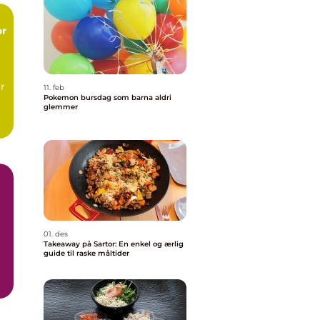
or
r
11. feb
Pokemon bursdag som barna aldri
glemmer
.
01. des
Takeaway på Sartor: En enkel og ærlig
guide til raske måltider