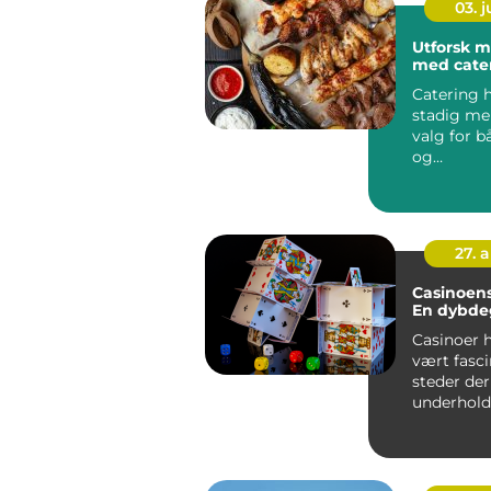
03. 
Utforsk 
med cater
Catering h
stadig me
valg for b
og
bedriftsa
r...
27. 
Casinoens
En dybde
Casinoer h
vært fasc
steder der
underhold
sjansen fo
stor...