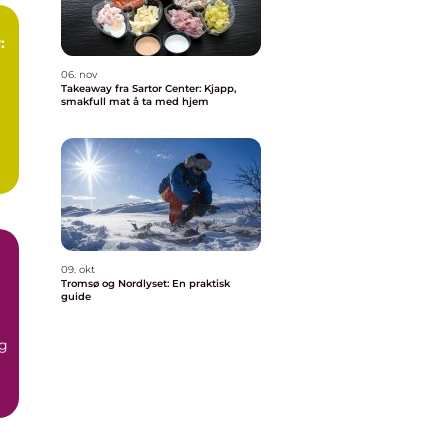
:
06. nov
Takeaway fra Sartor Center: Kjapp,
smakfull mat å ta med hjem
09. okt
Tromsø og Nordlyset: En praktisk
guide
og