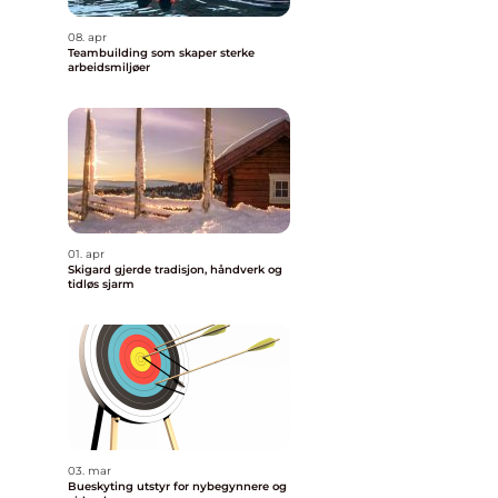
08. apr
Teambuilding som skaper sterke
arbeidsmiljøer
01. apr
Skigard gjerde tradisjon, håndverk og
tidløs sjarm
03. mar
Bueskyting utstyr for nybegynnere og