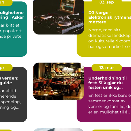
jun
03. sep
mulighetene
DJ Norge -
ing i Asker
Elektronisk rytmen
mestere
ar blitt et
Norge, med sitt
r populært
dramatiske landskap
åde private
og kulturelle rikdom
har også markert se
rrangemente
sterkt på...
apr
12. mar
 verden:
Underholdning til
guide
fest: Slik gjør du
festen unik og
ar alltid
minneverdig
En fest er ikke bare 
inerende
sammenkomst av
 spenning,
venner og familie; d
ning og
er en mulighet til å
r å vinne
skape minne...