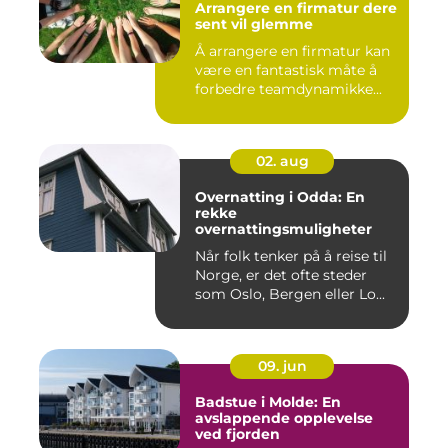
Arrangere en firmatur dere
sent vil glemme
Å arrangere en firmatur kan
være en fantastisk måte å
forbedre teamdynamikke...
02. aug
Overnatting i Odda: En
rekke
overnattingsmuligheter
Når folk tenker på å reise til
Norge, er det ofte steder
som Oslo, Bergen eller Lo...
09. jun
Badstue i Molde: En
avslappende opplevelse
ved fjorden