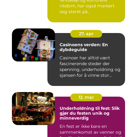
landskap og kulturelle
rikdom, har også markert
seg sterkt på...
27. apr
Casinoens verden: En
dybdeguide
Casinoer har alltid vært
fascinerende steder der
spenning, underholdning og
sjansen for å vinne stor...
12. mar
Underholdning til fest: Slik
gjør du festen unik og
minneverdig
En fest er ikke bare en
sammenkomst av venner og