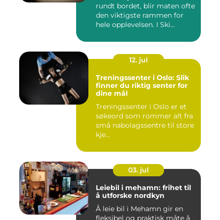
rundt bordet, blir maten ofte
den viktigste rammen for
hele opplevelsen. I Ski...
12. jul
Treningssenter i Oslo: Slik
finner du riktig senter for
dine mål
Treningssenter i Oslo er et
søkeord som rommer alt fra
små nabolagssentre til store
kje...
03. jul
Leiebil i mehamn: frihet til
å utforske nordkyn
Å leie bil i Mehamn gir en
fleksibel og praktisk måte å