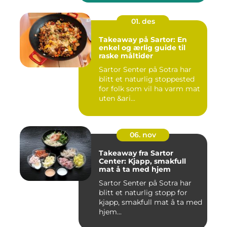
01. des
Takeaway på Sartor: En
enkel og ærlig guide til
raske måltider
Sartor Senter på Sotra har
blitt et naturlig stoppested
for folk som vil ha varm mat
uten &ari...
06. nov
Takeaway fra Sartor
Center: Kjapp, smakfull
mat å ta med hjem
Sartor Senter på Sotra har
blitt et naturlig stopp for
kjapp, smakfull mat å ta med
hjem...