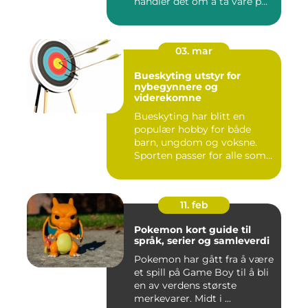
handler det om å ta vare p...
03. mar
Bueskyting utstyr for
nybegynnere og
viderekomne
Bueskyting har blitt en
populær hobby for både
barn, ungdom og voksne.
Sporten passer for alle som
l...
11. feb
Pokemon kort guide til
språk, serier og samleverdi
Pokemon har gått fra å være
et spill på Game Boy til å bli
en av verdens største
merkevarer. Midt i ...