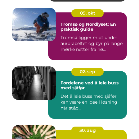
09. okt
Tromsø og Nordlyset: En
praktisk guide
Tromsø ligger midt under
aurorabeltet og byr på lange,
mørke netter fra hø...
02. sep
Fordelene ved å leie buss
med sjåfør
Det å leie buss med sjåfør
kan være en ideell løsning
når st&o...
30. aug