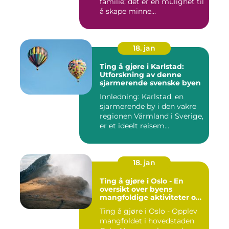
familie; det er en mulighet til
å skape minne...
18. jan
Ting å gjøre i Karlstad:
Utforskning av denne
sjarmerende svenske byen
Innledning: Karlstad, en
sjarmerende by i den vakre
regionen Värmland i Sverige,
er et ideelt reisem...
18. jan
Ting å gjøre i Oslo - En
oversikt over byens
mangfoldige aktiviteter og
opplevelser
Ting å gjøre i Oslo - Opplev
mangfoldet i hovedstaden