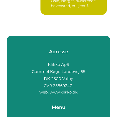
Oslo, Norges pulserende
hovedstad, er kjent f...
Adresse
web:
www.klikko.dk
Menu