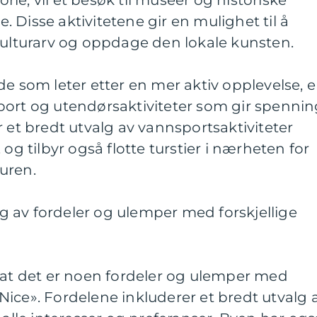
torie, vil et besøk til museer og historiske
 Disse aktivitetene gir en mulighet til å
kulturarv og oppdage den lokale kunsten.
de som leter etter en mer aktiv opplevelse, e
port og utendørsaktiviteter som gir spenni
r et bredt utvalg av vannsportsaktiviteter
 og tilbyr også flotte turstier i nærheten for
uren.
 av fordeler og ulemper med forskjellige
 at det er noen fordeler og ulemper med
i Nice». Fordelene inkluderer et bredt utvalg 