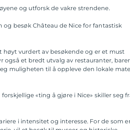
s-øyene og utforsk de vakre strendene.
n og besøk Château de Nice for fantastisk
itt høyt vurdert av besøkende og er et must
byr også et bredt utvalg av restauranter, bare
deg muligheten til å oppleve den lokale mat
rskjellige «ting å gjøre i Nice» skiller seg f
ariere i intensitet og interesse. For de som e