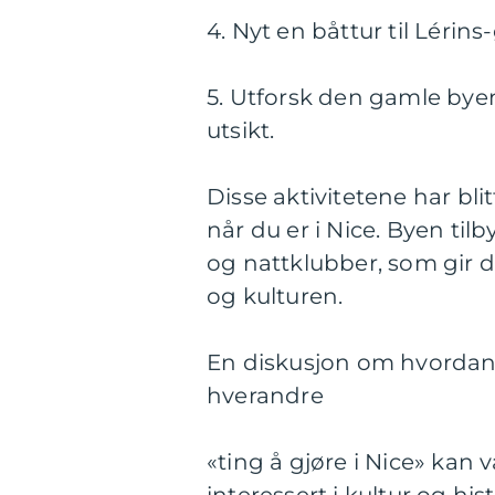
4. Nyt en båttur til Lérin
5. Utforsk den gamle bye
utsikt.
Disse aktivitetene har bl
når du er i Nice. Byen til
og nattklubber, som gir 
og kulturen.
En diskusjon om hvordan fo
hverandre
«ting å gjøre i Nice» kan v