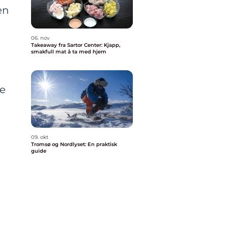
en
06. nov
Takeaway fra Sartor Center: Kjapp,
smakfull mat å ta med hjem
le
09. okt
Tromsø og Nordlyset: En praktisk
guide