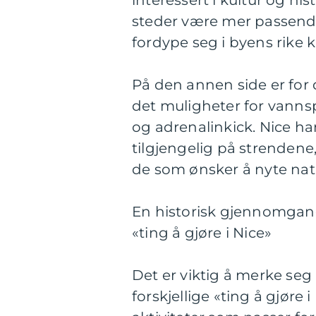
interessert i kultur og his
steder være mer passende.
fordype seg i byens rike 
På den annen side er for 
det muligheter for vanns
og adrenalinkick. Nice ha
tilgjengelig på strendene,
de som ønsker å nyte nat
En historisk gjennomgang
«ting å gjøre i Nice»
Det er viktig å merke seg
forskjellige «ting å gjøre 