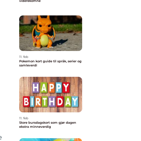
viderekomne
11. feb
Pokemon kort guide til språk, serier og
samleverdi
11. feb
Store bursdagskort som gjør dagen
ekstra minneverdig
e