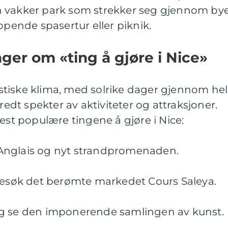
n vakker park som strekker seg gjennom by
ppende spasertur eller piknik.
nger om «ting å gjøre i Nice»
tastiske klima, med solrike dager gjennom he
bredt spekter av aktiviteter og attraksjoner.
mest populære tingene å gjøre i Nice:
Anglais og nyt strandpromenaden.
 besøk det berømte markedet Cours Saleya.
og se den imponerende samlingen av kunst.