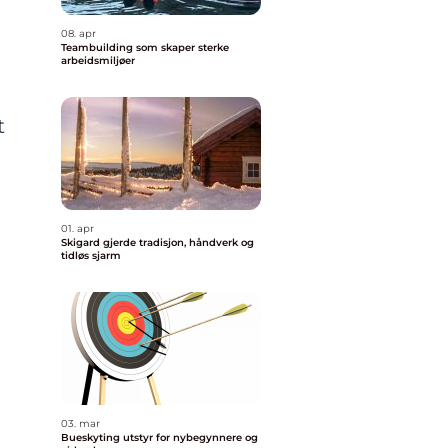
08. apr
Teambuilding som skaper sterke
arbeidsmiljøer
t
01. apr
Skigard gjerde tradisjon, håndverk og
tidløs sjarm
03. mar
Bueskyting utstyr for nybegynnere og