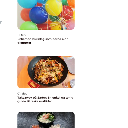
r
11. feb
Pokemon bursdag som barna aldri
glemmer
01. des
Takeaway på Sartor: En enkel og ærlig
guide til raske måltider