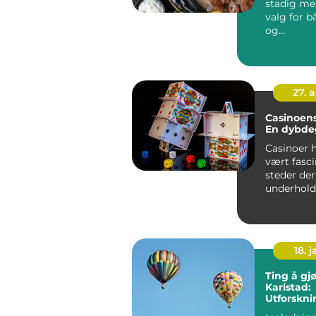
stadig me
valg for b
og
bedriftsa
r...
27. 
Casinoens
En dybde
Casinoer h
vært fasc
steder der
underhold
sjansen fo
stor...
18. j
Ting å gjø
Karlstad:
Utforskni
denne sj