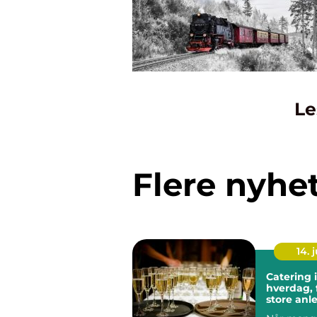
Le
Flere nyhe
14. j
Catering i
hverdag, 
store anl