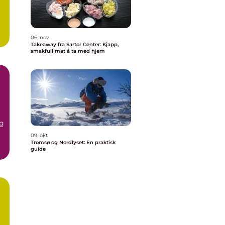
06. nov
Takeaway fra Sartor Center: Kjapp,
smakfull mat å ta med hjem
og
09. okt
Tromsø og Nordlyset: En praktisk
guide