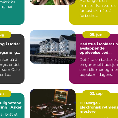
Å arrangere en
 være en
firmatur kan være e
ning når
fantastisk måte å
forbedre
teamdynamikke...
aug
09. jun
ng i Odda:
Badstue i Molde: En
avslappende
ingsmuligh
opplevelse ved
fjorden
enker på å
Det å ta en badstue 
orge, er det
en gammel tradisjon
r som Oslo,
som blir mer og me
r Lo...
populær i dagens
samfunn....
jun
03. sep
mulighetene
DJ Norge -
ing i Asker
Elektronisk rytmen
mestere
ar blitt et