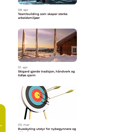
08. apr
Teambuilding som skaper sterke
arbeidsmiljøer
01. apr
Skigard gjerde tradisjon, håndverk og
tidløs sjarm
e
03. mar
Bueskyting utstyr for nybegynnere og