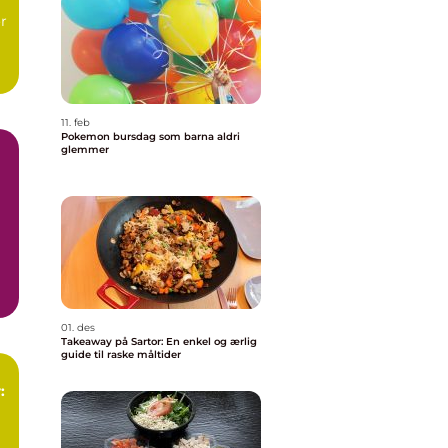
r
.
11. feb
Pokemon bursdag som barna aldri
glemmer
01. des
Takeaway på Sartor: En enkel og ærlig
guide til raske måltider
: