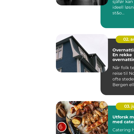
sjåfør kan
ideell løs
st&o...
02. 
Overnatti
En rekke
overnatt
eter
Når folk t
reise til N
ofte stede
Bergen elle
03. 
Utforsk 
med cater
Catering h