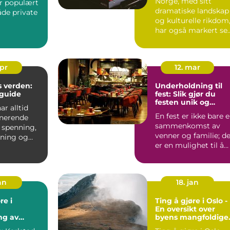
Norge, med sitt
r populært
dramatiske landskap
åde private
og kulturelle rikdom
har også markert se
rrangemente
sterkt på...
apr
12. mar
 verden:
Underholdning til
guide
fest: Slik gjør du
festen unik og
ar alltid
minneverdig
En fest er ikke bare 
inerende
sammenkomst av
 spenning,
venner og familie; d
ning og
er en mulighet til å
r å vinne
skape minne...
an
18. jan
re i
Ting å gjøre i Oslo -
En oversikt over
ng av
byens mangfoldige
armerende
aktiviteter og