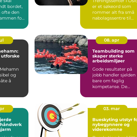
 skal
Treningssenter i Osl
ndt bordet,
er et søkeord som
 ofte den
rommer alt fra små
 rammen for
nabolagssentre til
velsen. I
store kje...
ul
08. apr
 mehamn:
Teambuilding som
å utforske
skaper sterke
arbeidsmiljøer
 i Mehamn
Gode resultater på
ksibel og
jobb handler sjelden
åte å
bare om faglig
kompetanse. De
lvøya på.
handler også om tilli
om kommer
kommun...
apr
03. mar
jerde
Bueskyting utstyr f
, håndverk
nybegynnere og
sjarm
viderekomne