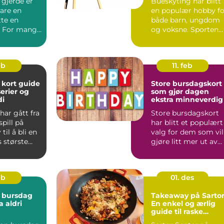
 gjerde er
Bueskyting har blitt
are en
en populær hobby fo
tte en
både barn, ungdom
. For mange
og voksne. Sporten
et om å ta
passer for alle som l..
eb
11. feb
t guide
Store bursdagskort
serier og
som gjør dagen
di
ekstra minneverdig
ar gått fra
Store bursdagskort
spill på
har blitt et populært
il å bli en
valg for dem som vil
 største
gjøre litt mer ut av
 Midt i ...
feiringen. Et sto...
eb
01. des
 bursdag
Takeaway på Sartor
 aldri
En enkel og ærlig
guide til raske
måltider