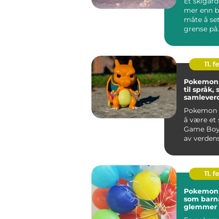
Et skigard
mer enn b
måte å se
grense på
handler d
vare p...
11. f
Pokemon kor
til språk, 
samlever
Pokemon h
å være et 
Game Boy t
av verdens
merkevarer.
11. f
Pokemon
som barna
glemmer