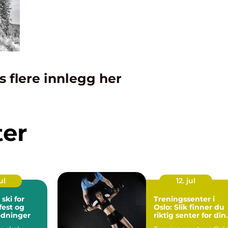
s flere innlegg her
ter
ul
12. jul
 ski for
Treningssenter i
fest og
Oslo: Slik finner du
edninger
riktig senter for din
mål