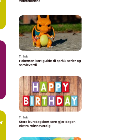
o
viderekomne
11. feb
Pokemon kort guide til språk, serier og
samleverdi
t,
11. feb
or
Store bursdagskort som gjør dagen
ekstra minneverdig