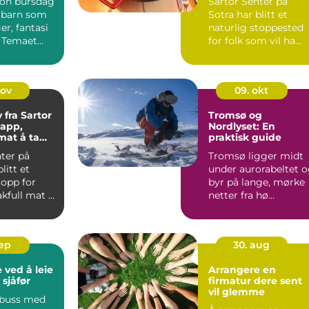
on bursdag
Sartor Senter på
r barn som
Sotra har blitt et
er, fantasi
naturlig stoppested
. Temaet
for folk som vil ha
kelt å sa...
varm mat uten &ari...
nov
09. okt
fra Sartor
Tromsø og
japp,
Nordlyset: En
mat å ta
praktisk guide
m
ter på
Tromsø ligger midt
litt et
under aurorabeltet 
topp for
byr på lange, mørke
kfull mat å
netter fra hø...
m...
sep
30. aug
 ved å leie
Arrangere en
sjåfør
firmatur dere sent
vil glemme
e buss med