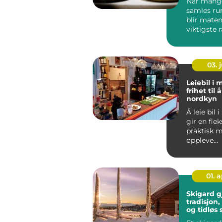
Når mange
samles ru
blir maten
viktigste
hele opple
Ski...
03. j
Leiebil i
frihet til 
nordkyn
Å leie bil
gir en fle
praktisk m
oppleve
Nordkynha
Mange s
...
01. 
Skigard g
tradisjon
og tidløs 