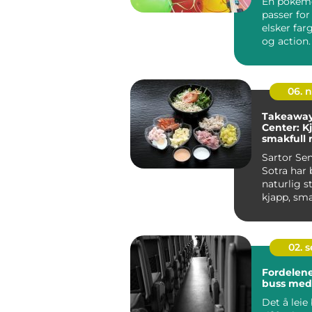
En pokem
passer fo
elsker farg
og action
gjør det en
06. 
Takeaway 
Center: K
smakfull 
med hje
Sartor Sen
Sotra har b
naturlig s
kjapp, sma
ta med hje
02. 
Fordelene
buss med 
Det å lei