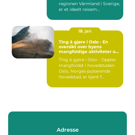
regionen Värmland i Sverige,
er et ideelt reisem...
18. jan
Ting å gjøre i Oslo - En
oversikt over byens
mangfoldige aktiviteter og
opplevelser
Ting å gjøre i Oslo - Opplev
mangfoldet i hovedstaden
Oslo, Norges pulserende
hovedstad, er kjent f...
Adresse