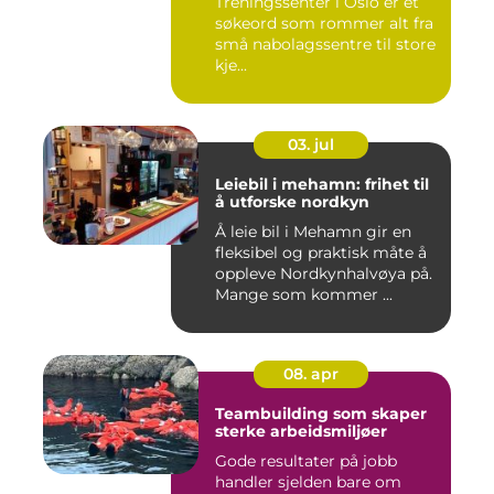
Treningssenter i Oslo er et
søkeord som rommer alt fra
små nabolagssentre til store
kje...
03. jul
Leiebil i mehamn: frihet til
å utforske nordkyn
Å leie bil i Mehamn gir en
fleksibel og praktisk måte å
oppleve Nordkynhalvøya på.
Mange som kommer ...
08. apr
Teambuilding som skaper
sterke arbeidsmiljøer
Gode resultater på jobb
handler sjelden bare om