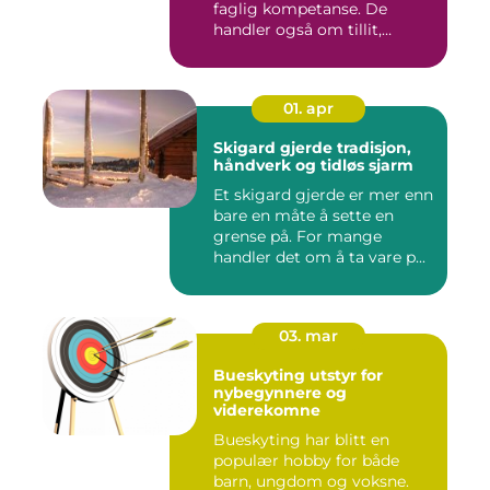
faglig kompetanse. De
handler også om tillit,
kommun...
01. apr
Skigard gjerde tradisjon,
håndverk og tidløs sjarm
Et skigard gjerde er mer enn
bare en måte å sette en
grense på. For mange
handler det om å ta vare p...
03. mar
Bueskyting utstyr for
nybegynnere og
viderekomne
Bueskyting har blitt en
populær hobby for både
barn, ungdom og voksne.