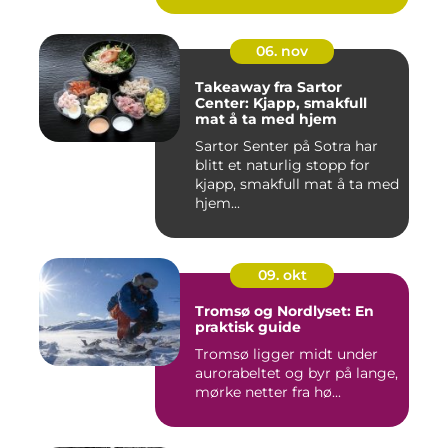
06. nov
Takeaway fra Sartor
Center: Kjapp, smakfull
mat å ta med hjem
Sartor Senter på Sotra har
blitt et naturlig stopp for
kjapp, smakfull mat å ta med
hjem...
09. okt
Tromsø og Nordlyset: En
praktisk guide
Tromsø ligger midt under
aurorabeltet og byr på lange,
mørke netter fra hø...