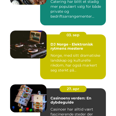
Catering har blitt et stadig
mer populært valg for både
private og
bedriftsarrangementer...
03. sep
DJ Norge - Elektronisk
rytmens mestere
Norge, med sitt dramatiske
landskap og kulturelle
rikdom, har også markert
seg sterkt på...
27. apr
Casinoens verden: En
dybdeguide
Casinoer har alltid vært
fascinerende steder der