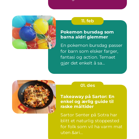
11. feb
Pokemon bursdag som
barna aldri glemmer
En pokemon bursdag passer
for barn som elsker farger,
fantasi og action. Temaet
gjør det enkelt å sa...
01. des
Takeaway på Sartor: En
enkel og ærlig guide til
raske måltider
Sartor Senter på Sotra har
blitt et naturlig stoppested
for folk som vil ha varm mat
uten &ari...