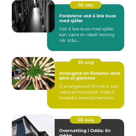
02. sep
Fordelene ved å leie buss
med sjåfør
Det å leie buss med sjåfør
kan være en ideell løsning
når st&o...
30. aug
Arrangere en firmatur dere
sent vil glemme
Å arrangere en firmatur kan
være en fantastisk måte å
forbedre teamdynamikke...
02. aug
Overnatting i Odda: En
rekke