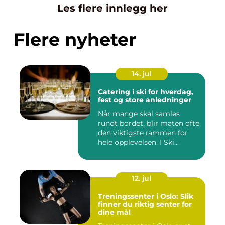
Les flere innlegg her
Flere nyheter
14. jul
Catering i ski for hverdag,
fest og store anledninger
Når mange skal samles
rundt bordet, blir maten ofte
den viktigste rammen for
hele opplevelsen. I Ski...
12. jul
Treningssenter i Oslo: Slik
finner du riktig senter for
dine mål