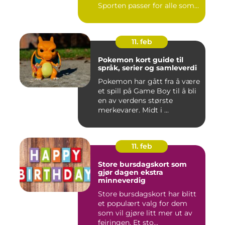
Sporten passer for alle som
l...
11. feb
Pokemon kort guide til
språk, serier og samleverdi
Pokemon har gått fra å være
et spill på Game Boy til å bli
en av verdens største
merkevarer. Midt i ...
11. feb
Store bursdagskort som
gjør dagen ekstra
minneverdig
Store bursdagskort har blitt
et populært valg for dem
som vil gjøre litt mer ut av
feiringen. Et sto...