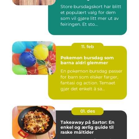
Store bursdagskort har blitt
et populært valg for dem
som vil gjøre litt mer ut av
feiringen. Et sto...
11. feb
Pokemon bursdag som
barna aldri glemmer
En pokemon bursdag passer
for barn som elsker farger,
fantasi og action. Temaet
gjør det enkelt å sa...
01. des
Takeaway på Sartor: En
enkel og ærlig guide til
raske måltider