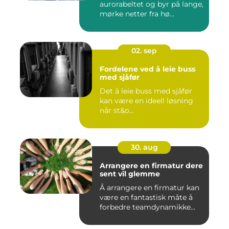
aurorabeltet og byr på lange,
mørke netter fra hø...
02. sep
Fordelene ved å leie buss
med sjåfør
Det å leie buss med sjåfør
kan være en ideell løsning
når st&o...
30. aug
Arrangere en firmatur dere
sent vil glemme
Å arrangere en firmatur kan
være en fantastisk måte å
forbedre teamdynamikke...