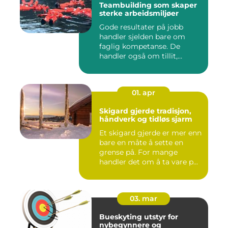
Teambuilding som skaper
sterke arbeidsmiljøer
Gode resultater på jobb
handler sjelden bare om
faglig kompetanse. De
handler også om tillit,
kommun...
01. apr
Skigard gjerde tradisjon,
håndverk og tidløs sjarm
Et skigard gjerde er mer enn
bare en måte å sette en
grense på. For mange
handler det om å ta vare p...
03. mar
Bueskyting utstyr for
nybegynnere og