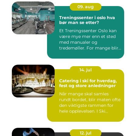
09. aug
Treningssenter i oslo hva
bør man se etter?
Et Treningssenter Oslo kan
være mye mer enn et sted
med manualer og
tredemøller. For mange blir
sent...
14. jul
Catering i ski for hverdag,
fest og store anledninger
Når mange skal samles
rundt bordet, blir maten ofte
den viktigste rammen for
hele opplevelsen. I Ski...
12. jul