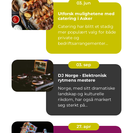
03. jun
Utforsk mulighetene med
catering i Asker
Catering har blitt et stadig
mer populært valg for både
private og
bedriftsarrangementer...
03. sep
DJ Norge - Elektronisk
rytmens mestere
Norge, med sitt dramatiske
landskap og kulturelle
rikdom, har også markert
seg sterkt på...
27. apr