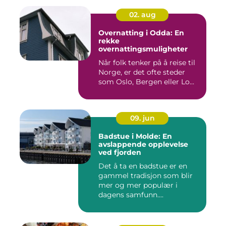
02. aug
Overnatting i Odda: En
rekke
overnattingsmuligheter
Når folk tenker på å reise til
Norge, er det ofte steder
som Oslo, Bergen eller Lo...
09. jun
Badstue i Molde: En
avslappende opplevelse
ved fjorden
Det å ta en badstue er en
gammel tradisjon som blir
mer og mer populær i
dagens samfunn....