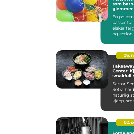
som barna
glemmer
En pokem
passer fo
elsker farg
og action
gjør det en
06. 
Takeaway 
Center: K
smakfull 
med hje
Sartor Sen
Sotra har b
naturlig s
kjapp, sma
ta med hje
02. 
Fordelene