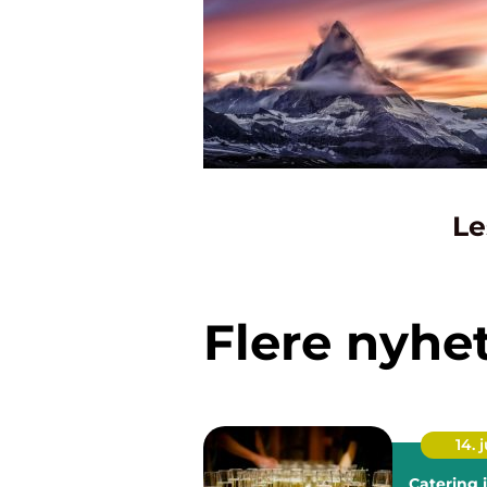
Le
Flere nyhe
14. j
Catering i