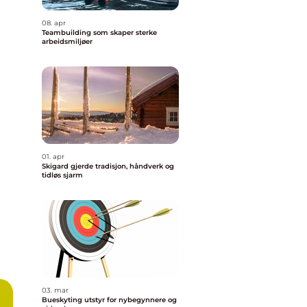
08. apr
Teambuilding som skaper sterke
arbeidsmiljøer
01. apr
Skigard gjerde tradisjon, håndverk og
tidløs sjarm
03. mar
Bueskyting utstyr for nybegynnere og