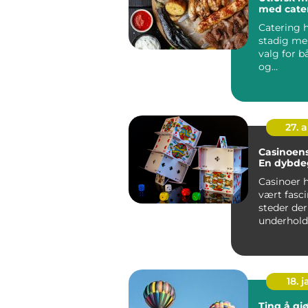
med cater
Catering h
stadig me
valg for b
og
bedriftsa
r...
27. 
Casinoens
En dybde
Casinoer h
vært fasc
steder der
underhold
sjansen fo
stor...
18. j
Ting å gjø