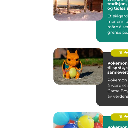
tradisjon
og tidløs 
Et skigard
mer enn b
måte å se
grense på
handler d
vare p...
11. f
Pokemon kor
til språk, 
samlever
Pokemon h
å være et 
Game Boy t
av verdens
merkevarer.
11. f
Pokemon