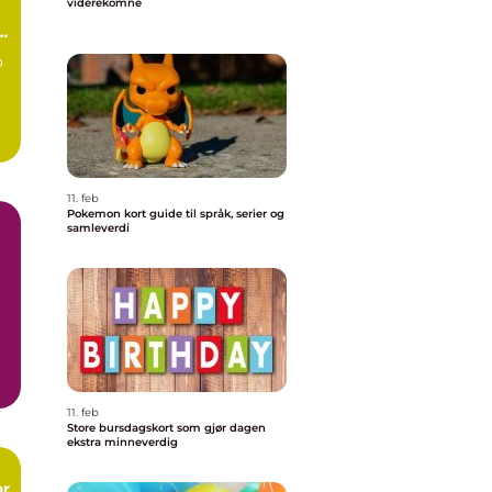
viderekomne
e
o
11. feb
Pokemon kort guide til språk, serier og
samleverdi
t,
11. feb
Store bursdagskort som gjør dagen
ekstra minneverdig
or