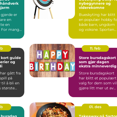
, håndverk
nybegynnere og
sjarm
viderekomne
 gjerde er
Bueskyting har blitt
are en
en populær hobby fo
tte en
både barn, ungdom
. For mange
og voksne. Sporten
et om å ta
passer for alle som l..
eb
11. feb
t guide
Store bursdagskort
serier og
som gjør dagen
di
ekstra minneverdig
ar gått fra
Store bursdagskort
spill på
har blitt et populært
il å bli en
valg for dem som vil
 største
gjøre litt mer ut av
 Midt i ...
feiringen. Et sto...
eb
01. des
 bursdag
Takeaway på Sartor