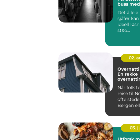
buss med 
Det å lei
sjåfør kan
ideell løs
st&o...
02. 
Overnatti
En rekke
overnatt
eter
Når folk t
reise til N
ofte stede
Bergen elle
03. 
Utforsk 