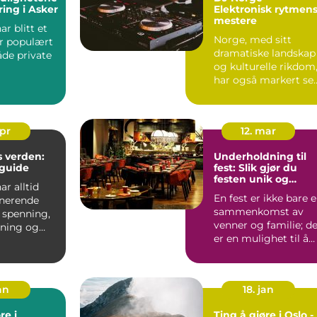
ing i Asker
Elektronisk rytmen
mestere
ar blitt et
Norge, med sitt
r populært
dramatiske landskap
åde private
og kulturelle rikdom
har også markert se
rrangemente
sterkt på...
apr
12. mar
 verden:
Underholdning til
guide
fest: Slik gjør du
festen unik og
ar alltid
minneverdig
En fest er ikke bare 
inerende
sammenkomst av
 spenning,
venner og familie; d
ning og
er en mulighet til å
r å vinne
skape minne...
an
18. jan
re i
Ting å gjøre i Oslo -