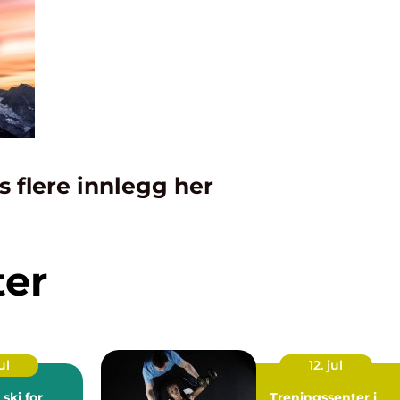
s flere innlegg her
ter
ul
12. jul
 ski for
Treningssenter i