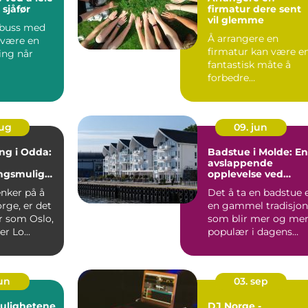
sjåfør
firmatur dere sent
vil glemme
e buss med
Å arrangere en
 være en
firmatur kan være e
ning når
fantastisk måte å
forbedre
teamdynamikke...
aug
09. jun
ng i Odda:
Badstue i Molde: En
avslappende
ingsmuligh
opplevelse ved
fjorden
enker på å
Det å ta en badstue 
orge, er det
en gammel tradisjon
r som Oslo,
som blir mer og me
r Lo...
populær i dagens
samfunn....
jun
03. sep
mulighetene
DJ Norge -