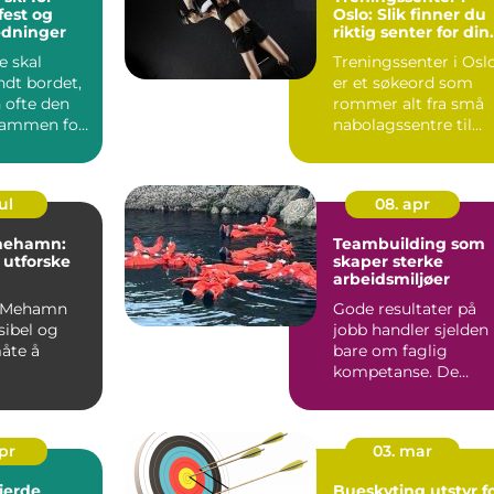
fest og
Oslo: Slik finner du
edninger
riktig senter for din
mål
 skal
Treningssenter i Osl
ndt bordet,
er et søkeord som
 ofte den
rommer alt fra små
 rammen for
nabolagssentre til
velsen. I
store kje...
ul
08. apr
 mehamn:
Teambuilding som
å utforske
skaper sterke
arbeidsmiljøer
 i Mehamn
Gode resultater på
ksibel og
jobb handler sjelden
åte å
bare om faglig
kompetanse. De
lvøya på.
handler også om tilli
om kommer
kommun...
apr
03. mar
jerde
Bueskyting utstyr f