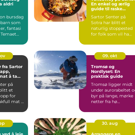
 aldri
En enkel og ærlig
guide til raske
måltider
on bursdag
Sartor Senter på
r barn som
Sotra har blitt et
er, fantasi
naturlig stoppested
. Temaet
for folk som vil ha
kelt å sa...
varm mat uten &ari...
nov
09. okt
fra Sartor
Tromsø og
japp,
Nordlyset: En
mat å ta
praktisk guide
m
ter på
Tromsø ligger midt
litt et
under aurorabeltet 
topp for
byr på lange, mørke
kfull mat å
netter fra hø...
m...
sep
30. aug
 ved å leie
Arrangere en