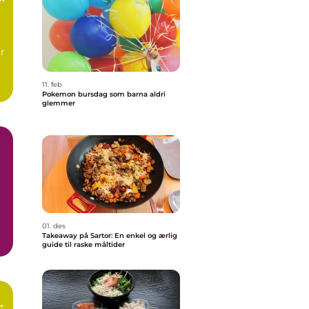
r
11. feb
.
Pokemon bursdag som barna aldri
glemmer
01. des
Takeaway på Sartor: En enkel og ærlig
guide til raske måltider
: