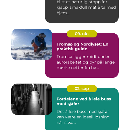
blitt et naturlig stopp for
kjapp, smakfull mat å ta med
hjem...
09. okt
Tromsø og Nordlyset: En
praktisk guide
Tromsø ligger midt under
aurorabeltet og byr på lange,
mørke netter fra hø...
02. sep
Fordelene ved å leie buss
med sjåfør
Det å leie buss med sjåfør
kan være en ideell løsning
når st&o...