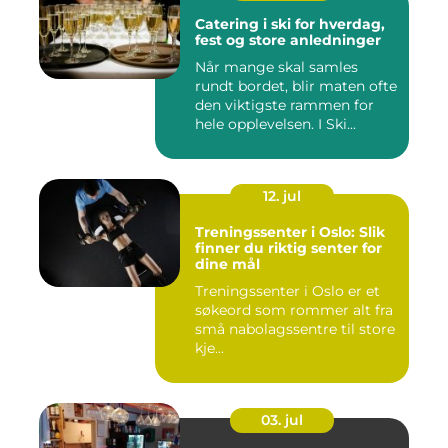
Catering i ski for hverdag,
fest og store anledninger
Når mange skal samles
rundt bordet, blir maten ofte
den viktigste rammen for
hele opplevelsen. I Ski...
12. jul
Treningssenter i Oslo: Slik
finner du riktig senter for
dine mål
Treningssenter i Oslo er et
søkeord som rommer alt fra
små nabolagssentre til store
kje...
03. jul