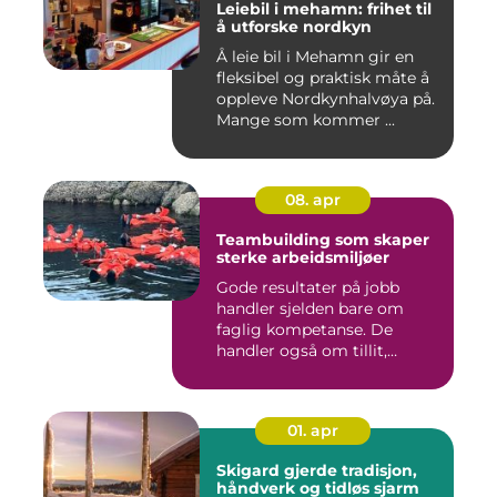
Leiebil i mehamn: frihet til
å utforske nordkyn
Å leie bil i Mehamn gir en
fleksibel og praktisk måte å
oppleve Nordkynhalvøya på.
Mange som kommer ...
08. apr
Teambuilding som skaper
sterke arbeidsmiljøer
Gode resultater på jobb
handler sjelden bare om
faglig kompetanse. De
handler også om tillit,
kommun...
01. apr
Skigard gjerde tradisjon,
håndverk og tidløs sjarm