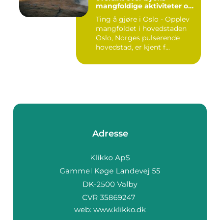
mangfoldige aktiviteter og
opplevelser
Ting å gjøre i Oslo - Opplev
mangfoldet i hovedstaden
Oslo, Norges pulserende
hovedstad, er kjent f...
Adresse
web:
www.klikko.dk