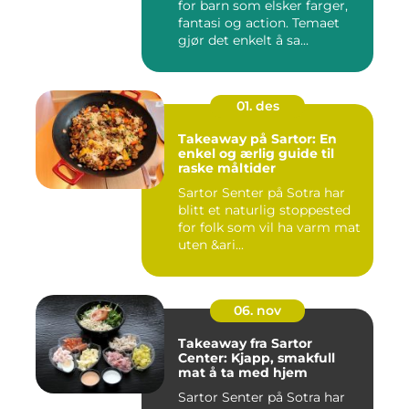
for barn som elsker farger,
fantasi og action. Temaet
gjør det enkelt å sa...
01. des
Takeaway på Sartor: En
enkel og ærlig guide til
raske måltider
Sartor Senter på Sotra har
blitt et naturlig stoppested
for folk som vil ha varm mat
uten &ari...
06. nov
Takeaway fra Sartor
Center: Kjapp, smakfull
mat å ta med hjem
Sartor Senter på Sotra har