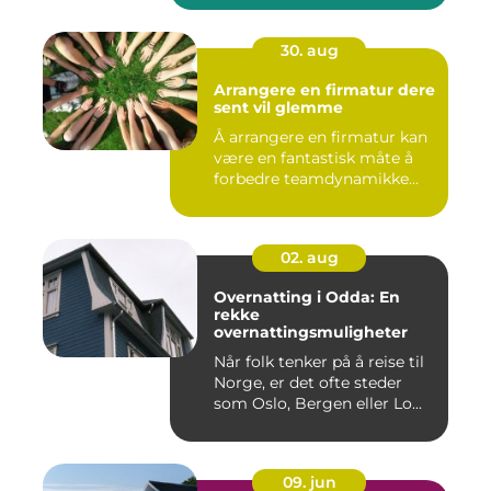
30. aug
Arrangere en firmatur dere
sent vil glemme
Å arrangere en firmatur kan
være en fantastisk måte å
forbedre teamdynamikke...
02. aug
Overnatting i Odda: En
rekke
overnattingsmuligheter
Når folk tenker på å reise til
Norge, er det ofte steder
som Oslo, Bergen eller Lo...
09. jun