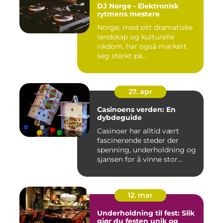
DJ Norge - Elektronisk
rytmens mestere
Norge, med sitt dramatiske
landskap og kulturelle
rikdom, har også markert
seg sterkt på...
27. apr
Casinoens verden: En
dybdeguide
Casinoer har alltid vært
fascinerende steder der
spenning, underholdning og
sjansen for å vinne stor...
12. mar
Underholdning til fest: Slik
gjør du festen unik og