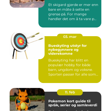
Et skigard gjerde er mer enn
bare en måte å sette en
grense på. For mange
handler det om å ta vare p...
03. mar
Bueskyting utstyr for
nybegynnere og
viderekomne
Bueskyting har blitt en
populær hobby for både
barn, ungdom og voksne.
Sporten passer for alle som
l...
11. feb
Pokemon kort guide til
språk, serier og samleverdi