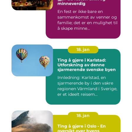
minneverdig
En fest er ikke bare en
sammenkomst av venner og
familie; det er en mulighet til
å skape minne...
18. jan
Ting å gjøre i Karlstad:
Utforskning av denne
sjarmerende svenske byen
Innledning: Karlstad, en
sjarmerende by i den vakre
regionen Värmland i Sverige,
er et ideelt reisem...
18. jan
Ting å gjøre i Oslo - En
oversikt over byens