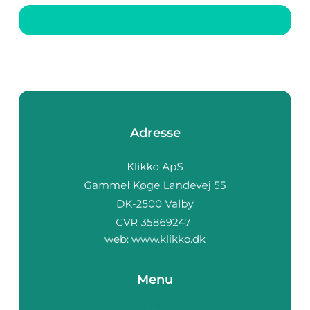
Romsdalsfjorden, kan
du finne noen av de
mest naturskjønne
badstuer. Denne
artikkelen utforsker
h...
Adresse
web:
www.klikko.dk
Menu