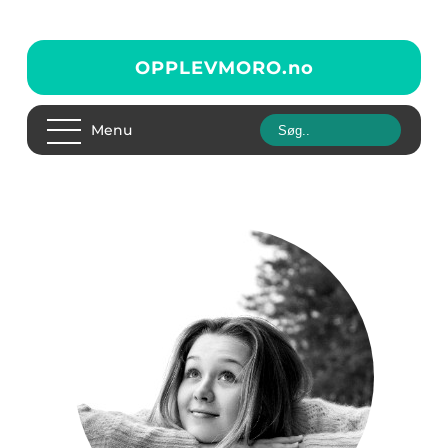
OPPLEVMORO.
no
Menu