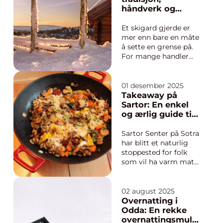
håndverk og
tidløs sjarm
Et skigard gjerde er
mer enn bare en måte
å sette en grense på.
For mange handler
det om å ta vare på
norsk kulturarv, skape
et lunt tun og gi
01 desember 2025
landskapet et uttrykk
Takeaway på
som hører hjemme i
Sartor: En enkel
naturen. Skigarden
og ærlig guide til
har lange røtter i
raske måltider
norsk historie, men
Sartor Senter på Sotra
passer l...
har blitt et naturlig
stoppested for folk
som vil ha varm mat
uten å lage den selv.
Mange søker på
takeaway i Sartor når
02 august 2025
tiden er knapp og
Overnatting i
sulten melder seg.
Odda: En rekke
Utvalget dekker både
overnattingsmuli