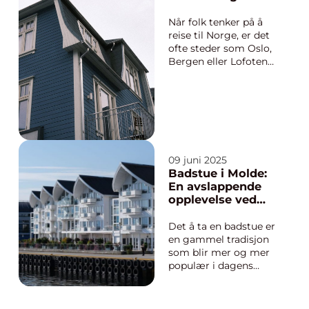
hverdag og ...
gheter
Når folk tenker på å
reise til Norge, er det
ofte steder som Oslo,
Bergen eller Lofoten
som dukker opp. Men
hva med de skjulte
skattene? Odda, en
liten by i Hardanger-
regionen, er en av
disse perlene. Odda er
kjent for sin fantastis...
09 juni 2025
Badstue i Molde:
En avslappende
opplevelse ved
fjorden
Det å ta en badstue er
en gammel tradisjon
som blir mer og mer
populær i dagens
samfunn. I Molde, en
by kjent for sin vakre
natur ved