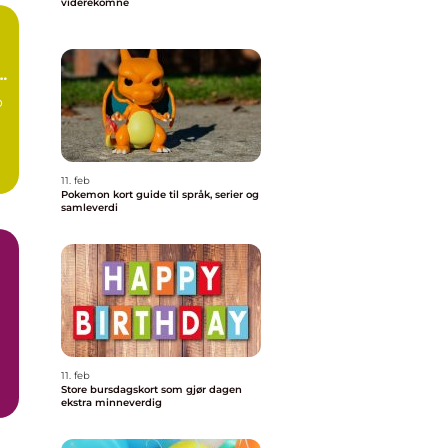
viderekomne
e
o
11. feb
Pokemon kort guide til språk, serier og
samleverdi
11. feb
Store bursdagskort som gjør dagen
t,
ekstra minneverdig