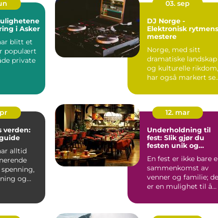
jun
03. sep
mulighetene
DJ Norge -
ing i Asker
Elektronisk rytmen
mestere
ar blitt et
Norge, med sitt
r populært
dramatiske landskap
åde private
og kulturelle rikdom
har også markert se
rrangemente
sterkt på...
apr
12. mar
 verden:
Underholdning til
guide
fest: Slik gjør du
festen unik og
ar alltid
minneverdig
En fest er ikke bare 
inerende
sammenkomst av
 spenning,
venner og familie; d
ning og
er en mulighet til å
r å vinne
skape minne...