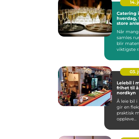
14. j
Catering i
hverdag, 
store anl
Når mange
samles ru
blir maten
viktigste
hele opple
Ski...
03. j
Leiebil i
frihet til 
nordkyn
Å leie bil
gir en fle
praktisk m
oppleve
Nordkynha
Mange s
...