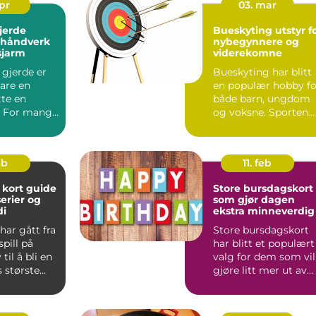
apr
03. mar
jerde
Bueskyting utstyr f
, håndverk
nybegynnere og
sjarm
viderekomne
 gjerde er
Bueskyting har blitt
are en
en populær hobby fo
tte en
både barn, ungdom
. For mange
og voksne. Sporten
et om å ta
passer for alle som l..
eb
11. feb
t guide
Store bursdagskort
serier og
som gjør dagen
di
ekstra minneverdig
ar gått fra
Store bursdagskort
spill på
har blitt et populært
il å bli en
valg for dem som vil
 største
gjøre litt mer ut av
 Midt i ...
feiringen. Et sto...