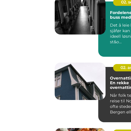
02. 
Fordelene
buss med 
Det å lei
sjåfør kan
ideell løs
st&o...
02. 
Overnatti
En rekke
overnatt
eter
Når folk t
reise til N
ofte stede
Bergen elle