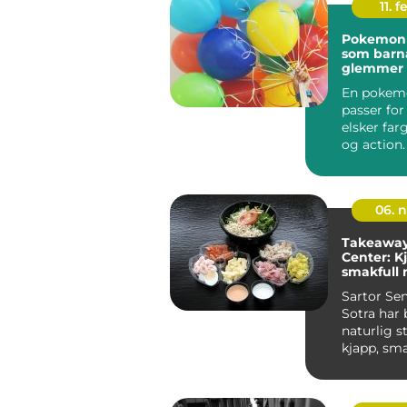
11. f
Pokemon
som barna
glemmer
En pokem
passer fo
elsker farg
og action
gjør det en
06. 
Takeaway 
Center: K
smakfull 
med hje
Sartor Sen
Sotra har b
naturlig s
kjapp, sma
ta med hje