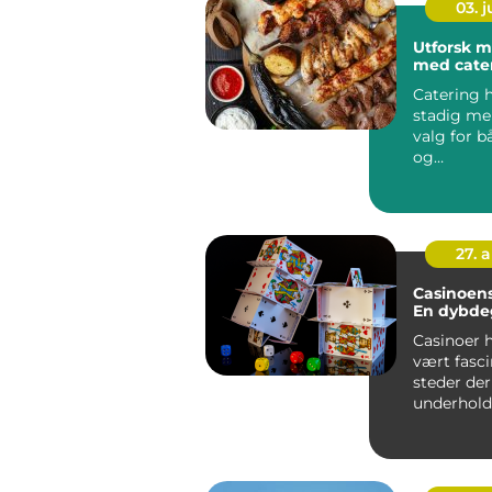
03. 
Utforsk 
med cater
Catering h
stadig me
valg for b
og
bedriftsa
r...
27. 
Casinoens
En dybde
Casinoer h
vært fasc
steder der
underhold
sjansen fo
stor...