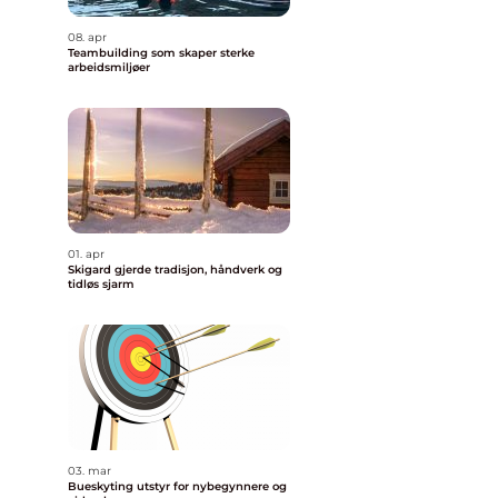
08. apr
Teambuilding som skaper sterke
arbeidsmiljøer
01. apr
Skigard gjerde tradisjon, håndverk og
tidløs sjarm
03. mar
Bueskyting utstyr for nybegynnere og