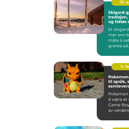
01. 
Skigard g
tradisjon
og tidløs 
Et skigard
mer enn b
måte å se
grense på
handler d
vare p...
11. f
Pokemon kor
til språk, 
samlever
Pokemon h
å være et 
Game Boy t
av verdens
merkevarer.