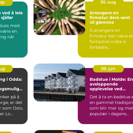
sep
30. aug
 ved å leie
Arrangere en
sjåfør
firmatur dere sent
vil glemme
e buss med
Å arrangere en
 være en
firmatur kan være e
ning når
fantastisk måte å
forbedre
teamdynamikke...
aug
09. jun
ng i Odda:
Badstue i Molde: En
avslappende
ingsmuligh
opplevelse ved
fjorden
enker på å
Det å ta en badstue 
orge, er det
en gammel tradisjon
r som Oslo,
som blir mer og me
r Lo...
populær i dagens
samfunn....