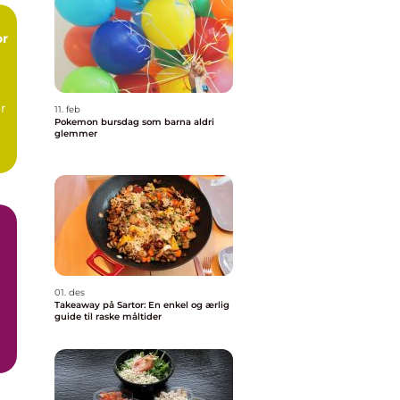
or
r
11. feb
Pokemon bursdag som barna aldri
glemmer
.
01. des
Takeaway på Sartor: En enkel og ærlig
guide til raske måltider