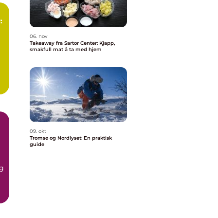
:
06. nov
Takeaway fra Sartor Center: Kjapp,
smakfull mat å ta med hjem
09. okt
Tromsø og Nordlyset: En praktisk
guide
og