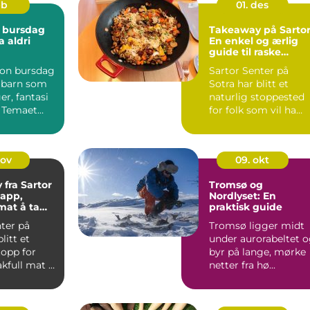
eb
01. des
 bursdag
Takeaway på Sartor
 aldri
En enkel og ærlig
guide til raske
måltider
on bursdag
Sartor Senter på
r barn som
Sotra har blitt et
er, fantasi
naturlig stoppested
. Temaet
for folk som vil ha
kelt å sa...
varm mat uten &ari...
nov
09. okt
fra Sartor
Tromsø og
japp,
Nordlyset: En
mat å ta
praktisk guide
m
ter på
Tromsø ligger midt
litt et
under aurorabeltet 
topp for
byr på lange, mørke
kfull mat å
netter fra hø...
m...