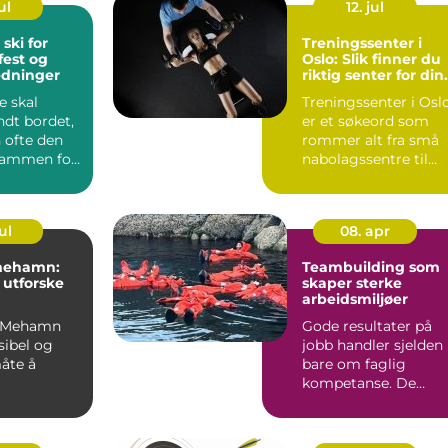
ul
12. jul
 ski for
Treningssenter i
fest og
Oslo: Slik finner du
edninger
riktig senter for din
mål
 skal
Treningssenter i Osl
ndt bordet,
er et søkeord som
 ofte den
rommer alt fra små
 rammen for
nabolagssentre til
velsen. I
store kje...
ul
08. apr
 mehamn:
Teambuilding som
å utforske
skaper sterke
arbeidsmiljøer
 i Mehamn
Gode resultater på
ksibel og
jobb handler sjelden
åte å
bare om faglig
kompetanse. De
lvøya på.
handler også om tilli
om kommer
kommun...