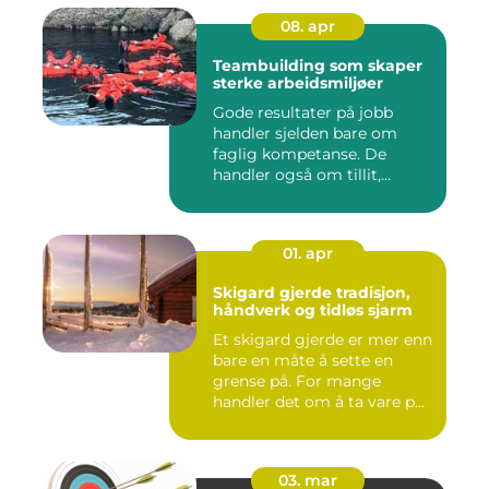
08. apr
Teambuilding som skaper
sterke arbeidsmiljøer
Gode resultater på jobb
handler sjelden bare om
faglig kompetanse. De
handler også om tillit,
kommun...
01. apr
Skigard gjerde tradisjon,
håndverk og tidløs sjarm
Et skigard gjerde er mer enn
bare en måte å sette en
grense på. For mange
handler det om å ta vare p...
03. mar