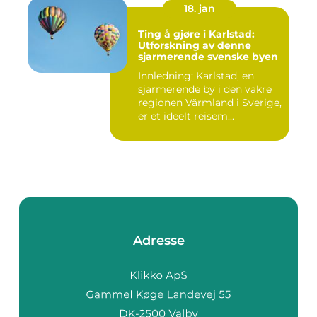
18. jan
Ting å gjøre i Karlstad:
Utforskning av denne
sjarmerende svenske byen
Innledning: Karlstad, en
sjarmerende by i den vakre
regionen Värmland i Sverige,
er et ideelt reisem...
Adresse