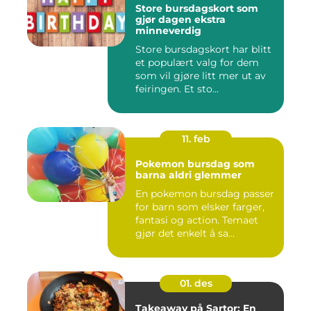
Store bursdagskort som
gjør dagen ekstra
minneverdig
Store bursdagskort har blitt
et populært valg for dem
som vil gjøre litt mer ut av
feiringen. Et sto...
11. feb
Pokemon bursdag som
barna aldri glemmer
En pokemon bursdag passer
for barn som elsker farger,
fantasi og action. Temaet
gjør det enkelt å sa...
01. des
Takeaway på Sartor: En