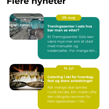
Flere nyheter
09. aug
Treningssenter i oslo hva
bør man se etter?
Et Treningssenter Oslo kan
være mye mer enn et sted
med manualer og
tredemøller. For mange blir
sent...
14. jul
Catering i ski for hverdag,
fest og store anledninger
Når mange skal samles
rundt bordet, blir maten ofte
den viktigste rammen for
hele opplevelsen. I Ski...