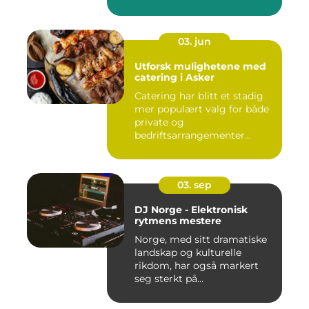
03. jun
Utforsk mulighetene med
catering i Asker
Catering har blitt et stadig
mer populært valg for både
private og
bedriftsarrangementer...
03. sep
DJ Norge - Elektronisk
rytmens mestere
Norge, med sitt dramatiske
landskap og kulturelle
rikdom, har også markert
seg sterkt på...