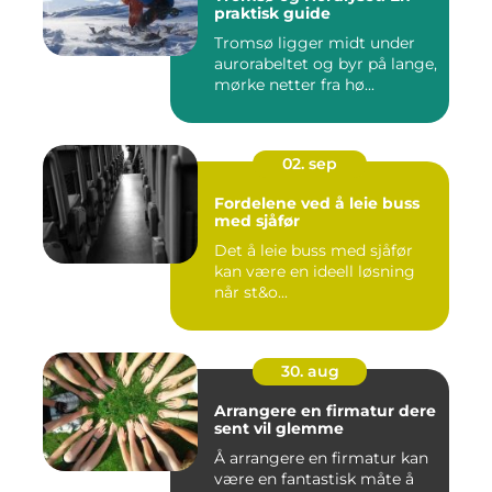
praktisk guide
Tromsø ligger midt under
aurorabeltet og byr på lange,
mørke netter fra hø...
02. sep
Fordelene ved å leie buss
med sjåfør
Det å leie buss med sjåfør
kan være en ideell løsning
når st&o...
30. aug
Arrangere en firmatur dere
sent vil glemme
Å arrangere en firmatur kan
være en fantastisk måte å