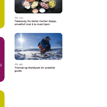
06. nov
Takeaway fra Sartor Center: Kjapp,
smakfull mat å ta med hjem
og
09. okt
Tromsø og Nordlyset: En praktisk
guide