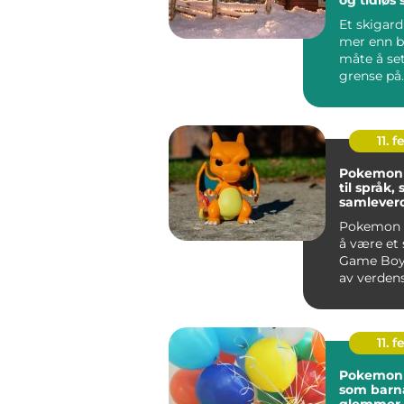
Et skigard
mer enn b
måte å se
grense på
handler d
vare p...
11. f
Pokemon kor
til språk, 
samlever
Pokemon h
å være et 
Game Boy t
av verdens
merkevarer.
11. f
Pokemon
som barna
glemmer