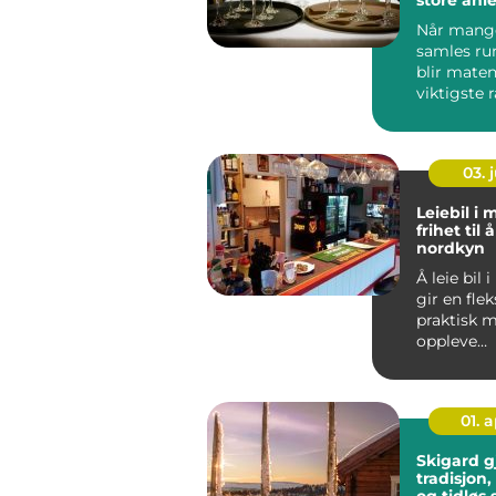
Når mange
samles ru
blir maten
viktigste
hele opple
Ski...
03. j
Leiebil i
frihet til 
nordkyn
Å leie bil
gir en fle
praktisk m
oppleve
Nordkynha
Mange s
...
01. 
Skigard g
tradisjon
og tidløs 