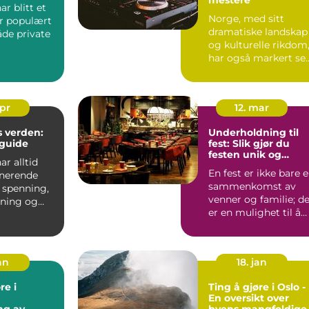
ar blitt et
Norge, med sitt
r populært
dramatiske landskap
åde private
og kulturelle rikdom
har også markert se
rrangemente
sterkt på...
apr
12. mar
 verden:
Underholdning til
guide
fest: Slik gjør du
festen unik og
ar alltid
minneverdig
En fest er ikke bare 
inerende
sammenkomst av
 spenning,
venner og familie; d
ning og
er en mulighet til å
r å vinne
skape minne...
an
18. jan
re i
Ting å gjøre i Oslo -
En oversikt over
ng av
byens mangfoldige