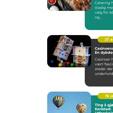
Catering h
stadig me
valg for b
og
bedriftsa
r...
27. 
Casinoens
En dybde
Casinoer h
vært fasc
steder der
underhold
sjansen fo
stor...
18. j
Ting å gjø
Karlstad:
Utforskni