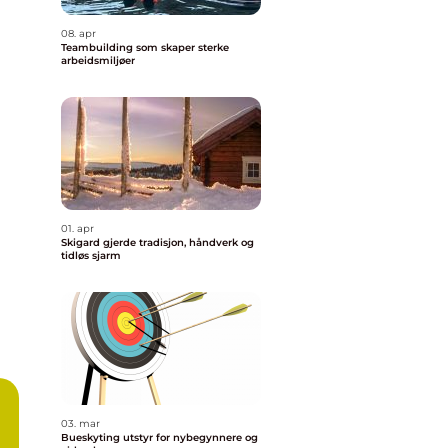
08. apr
Teambuilding som skaper sterke
arbeidsmiljøer
01. apr
Skigard gjerde tradisjon, håndverk og
tidløs sjarm
03. mar
Bueskyting utstyr for nybegynnere og
e