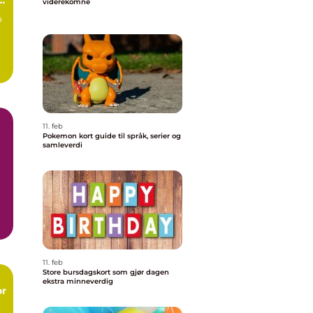
viderekomne
o
11. feb
Pokemon kort guide til språk, serier og
samleverdi
t,
11. feb
Store bursdagskort som gjør dagen
ekstra minneverdig
or