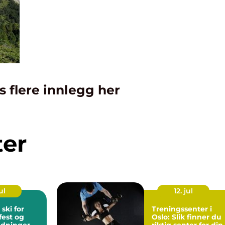
s flere innlegg her
ter
ul
12. jul
 ski for
Treningssenter i
fest og
Oslo: Slik finner du
edninger
riktig senter for din