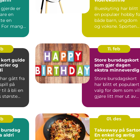
 gjerde er
Bueskyting har blitt
are en
en populær hobby fo
tte en
både barn, ungdom
. For mange
og voksne. Sporten
et om å ta
passer for alle som l..
eb
11. feb
t guide
Store bursdagskort
serier og
som gjør dagen
di
ekstra minneverdig
ar gått fra
Store bursdagskort
spill på
har blitt et populært
il å bli en
valg for dem som vil
 største
gjøre litt mer ut av
 Midt i ...
feiringen. Et sto...
eb
01. des
 bursdag
Takeaway på Sartor
 aldri
En enkel og ærlig
guide til raske