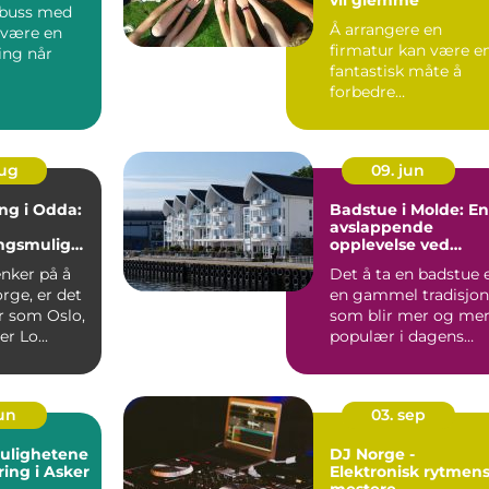
e buss med
Å arrangere en
 være en
firmatur kan være e
ning når
fantastisk måte å
forbedre
teamdynamikke...
aug
09. jun
ng i Odda:
Badstue i Molde: En
avslappende
ingsmuligh
opplevelse ved
fjorden
enker på å
Det å ta en badstue 
orge, er det
en gammel tradisjon
r som Oslo,
som blir mer og me
r Lo...
populær i dagens
samfunn....
jun
03. sep
mulighetene
DJ Norge -
ing i Asker
Elektronisk rytmen
mestere