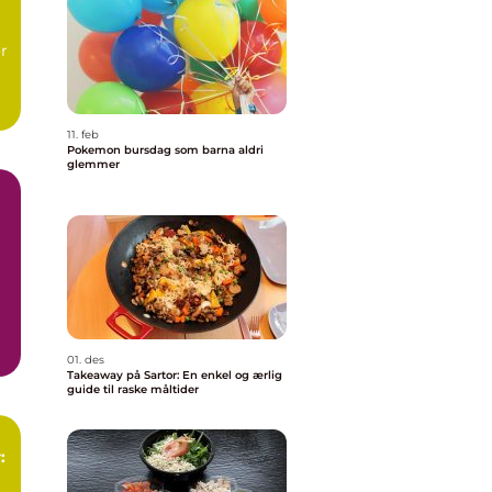
r
.
11. feb
Pokemon bursdag som barna aldri
glemmer
01. des
Takeaway på Sartor: En enkel og ærlig
guide til raske måltider
: