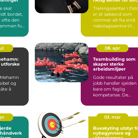
mål
 skal
Treningssenter i Osl
ndt bordet,
er et søkeord som
 ofte den
rommer alt fra små
 rammen for
nabolagssentre til
velsen. I
store kje...
ul
08. apr
 mehamn:
Teambuilding som
å utforske
skaper sterke
arbeidsmiljøer
 i Mehamn
Gode resultater på
ksibel og
jobb handler sjelden
åte å
bare om faglig
kompetanse. De
lvøya på.
handler også om tilli
om kommer
kommun...
apr
03. mar
jerde
Bueskyting utstyr f
, håndverk
nybegynnere og
sjarm
viderekomne