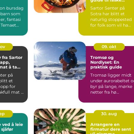
måltider
on bursdag
Sartor Senter på
r barn som
Sotra har blitt et
er, fantasi
naturlig stoppested
. Temaet
for folk som vil ha
kelt å sa...
varm mat uten &ari...
nov
09. okt
fra Sartor
Tromsø og
japp,
Nordlyset: En
mat å ta
praktisk guide
m
ter på
Tromsø ligger midt
litt et
under aurorabeltet 
topp for
byr på lange, mørke
kfull mat å
netter fra hø...
m...
sep
30. aug
 ved å leie
Arrangere en
sjåfør
firmatur dere sent
vil glemme