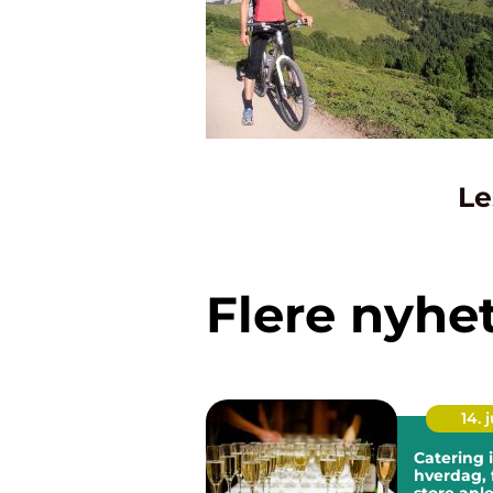
Le
Flere nyhe
14. j
Catering i
hverdag, 
store anl