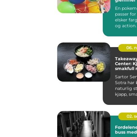
En pokem
passer fo
elsker farg
og action
gjør det en
06. 
Takeaway 
Center: K
smakfull 
med hje
Sartor Sen
Sotra har b
naturlig s
kjapp, sma
ta med hje
02. 
Fordelene
buss med 