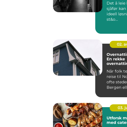
Det å lei
sjåfør kan
ideell løs
st&o...
02. 
Overnatti
En rekke
overnatt
eter
Når folk t
reise til N
ofte stede
Bergen elle
03. 
Utforsk 
med cater