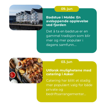
09. jun
Badstue i Molde: En
avslappende opplevelse
ved fjorden
Det å ta en badstue er en
gammel tradisjon som blir
mer og mer populær i
dagens samfunn....
03. jun
Utforsk mulighetene med
catering i Asker
Catering har blitt et stadig
mer populært valg for både
private og
bedriftsarrangementer...