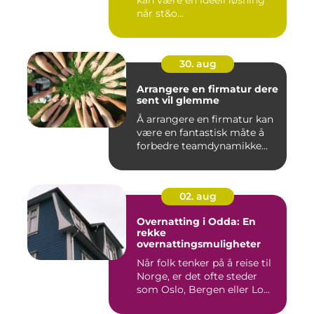
kan være en ideell løsning
når st&o...
30. aug
Arrangere en firmatur dere
sent vil glemme
Å arrangere en firmatur kan
være en fantastisk måte å
forbedre teamdynamikke...
02. aug
Overnatting i Odda: En
rekke
overnattingsmuligheter
Når folk tenker på å reise til
Norge, er det ofte steder
som Oslo, Bergen eller Lo...