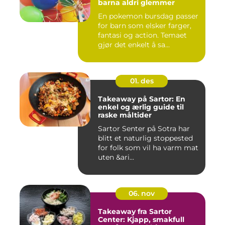
barna aldri glemmer
En pokemon bursdag passer
for barn som elsker farger,
fantasi og action. Temaet
gjør det enkelt å sa...
01. des
Takeaway på Sartor: En
enkel og ærlig guide til
raske måltider
Sartor Senter på Sotra har
blitt et naturlig stoppested
for folk som vil ha varm mat
uten &ari...
06. nov
Takeaway fra Sartor
Center: Kjapp, smakfull