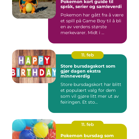
Pokemon kort guide til
språk, serier og samleverdi
Pokemon har gått fra å være
et spill på Game Boy til å bli
en av verdens største
merkevarer. Midt i ...
11. feb
Store bursdagskort som
gjør dagen ekstra
minneverdig
Store bursdagskort har blitt
et populært valg for dem
som vil gjøre litt mer ut av
feiringen. Et sto...
11. feb
Pokemon bursdag som