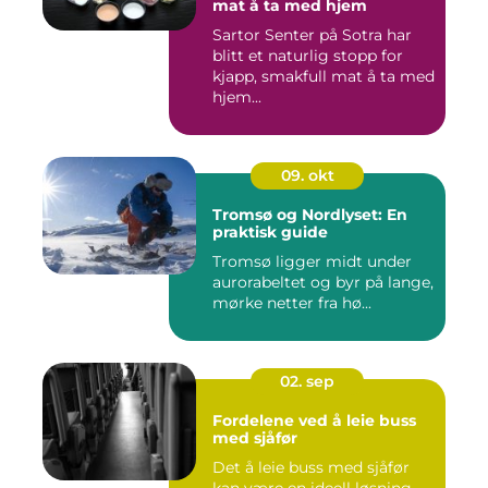
mat å ta med hjem
Sartor Senter på Sotra har
blitt et naturlig stopp for
kjapp, smakfull mat å ta med
hjem...
09. okt
Tromsø og Nordlyset: En
praktisk guide
Tromsø ligger midt under
aurorabeltet og byr på lange,
mørke netter fra hø...
02. sep
Fordelene ved å leie buss
med sjåfør
Det å leie buss med sjåfør