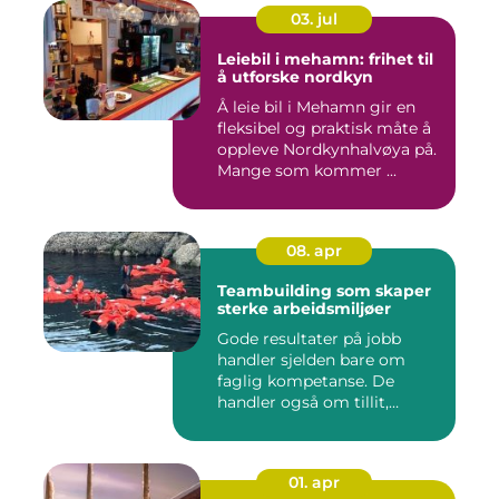
03. jul
Leiebil i mehamn: frihet til
å utforske nordkyn
Å leie bil i Mehamn gir en
fleksibel og praktisk måte å
oppleve Nordkynhalvøya på.
Mange som kommer ...
08. apr
Teambuilding som skaper
sterke arbeidsmiljøer
Gode resultater på jobb
handler sjelden bare om
faglig kompetanse. De
handler også om tillit,
kommun...
01. apr