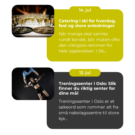
14. jul
Catering i ski for hverdag,
fest og store anledninger
Når mange skal samles
rundt bordet, blir maten ofte
den viktigste rammen for
hele opplevelsen. I Ski...
12. jul
Treningssenter i Oslo: Slik
finner du riktig senter for
dine mål
Treningssenter i Oslo er et
søkeord som rommer alt fra
små nabolagssentre til store
kje...