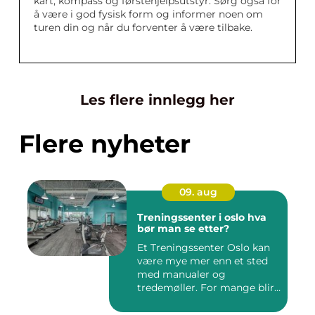
kart, kompass og førstehjelpsutstyr. Sørg også for
å være i god fysisk form og informer noen om
turen din og når du forventer å være tilbake.
Les flere innlegg her
Flere nyheter
09. aug
Treningssenter i oslo hva
bør man se etter?
Et Treningssenter Oslo kan
være mye mer enn et sted
med manualer og
tredemøller. For mange blir
sent...