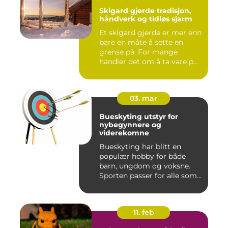
Skigard gjerde tradisjon,
håndverk og tidløs sjarm
Et skigard gjerde er mer enn
bare en måte å sette en
grense på. For mange
handler det om å ta vare p...
03. mar
Bueskyting utstyr for
nybegynnere og
viderekomne
Bueskyting har blitt en
populær hobby for både
barn, ungdom og voksne.
Sporten passer for alle som
l...
11. feb