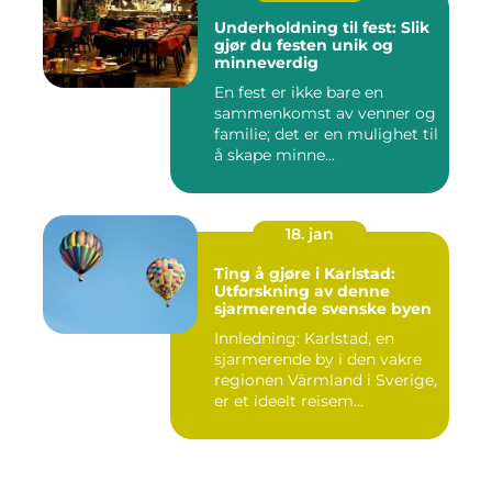
Underholdning til fest: Slik
gjør du festen unik og
minneverdig
En fest er ikke bare en
sammenkomst av venner og
familie; det er en mulighet til
å skape minne...
18. jan
Ting å gjøre i Karlstad:
Utforskning av denne
sjarmerende svenske byen
Innledning: Karlstad, en
sjarmerende by i den vakre
regionen Värmland i Sverige,
er et ideelt reisem...