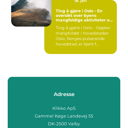
18. jan
Ting å gjøre i Oslo - En
oversikt over byens
mangfoldige aktiviteter og
opplevelser
Ting å gjøre i Oslo - Opplev
mangfoldet i hovedstaden
Oslo, Norges pulserende
hovedstad, er kjent f...
Adresse