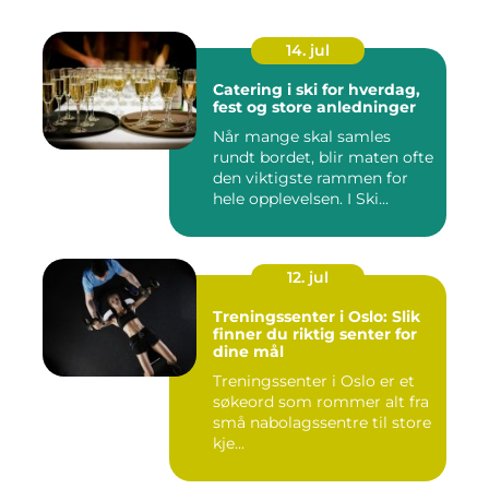
14. jul
Catering i ski for hverdag,
fest og store anledninger
Når mange skal samles
rundt bordet, blir maten ofte
den viktigste rammen for
hele opplevelsen. I Ski...
12. jul
Treningssenter i Oslo: Slik
finner du riktig senter for
dine mål
Treningssenter i Oslo er et
søkeord som rommer alt fra
små nabolagssentre til store
kje...