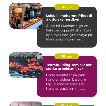
03. jul
Leiebil i mehamn: frihet til
å utforske nordkyn
Å leie bil i Mehamn gir en
fleksibel og praktisk måte å
oppleve Nordkynhalvøya på.
Mange som kommer ...
08. apr
Teambuilding som skaper
sterke arbeidsmiljøer
Gode resultater på jobb
handler sjelden bare om
faglig kompetanse. De
handler også om tillit,
kommun...
01. apr