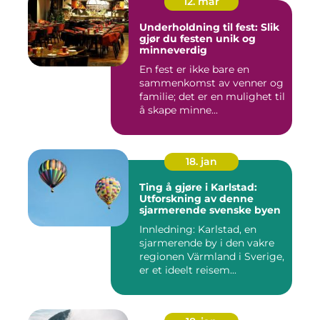
12. mar
Underholdning til fest: Slik
gjør du festen unik og
minneverdig
En fest er ikke bare en
sammenkomst av venner og
familie; det er en mulighet til
å skape minne...
18. jan
Ting å gjøre i Karlstad:
Utforskning av denne
sjarmerende svenske byen
Innledning: Karlstad, en
sjarmerende by i den vakre
regionen Värmland i Sverige,
er et ideelt reisem...