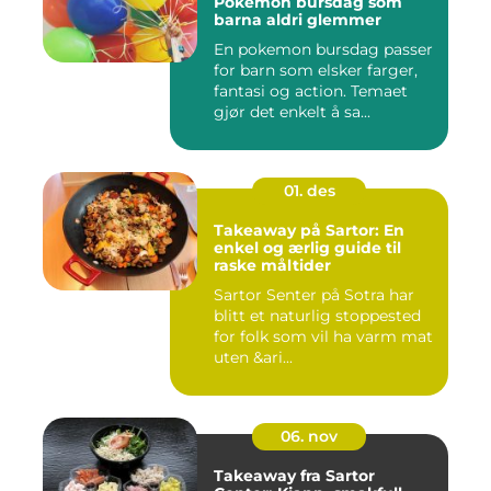
Pokemon bursdag som
barna aldri glemmer
En pokemon bursdag passer
for barn som elsker farger,
fantasi og action. Temaet
gjør det enkelt å sa...
01. des
Takeaway på Sartor: En
enkel og ærlig guide til
raske måltider
Sartor Senter på Sotra har
blitt et naturlig stoppested
for folk som vil ha varm mat
uten &ari...
06. nov
Takeaway fra Sartor