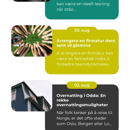
kan være en ideell løsning
når st&o...
30. aug
Arrangere en firmatur dere
sent vil glemme
Å arrangere en firmatur kan
være en fantastisk måte å
forbedre teamdynamikke...
02. aug
Overnatting i Odda: En
rekke
overnattingsmuligheter
Når folk tenker på å reise til
Norge, er det ofte steder
som Oslo, Bergen eller Lo...