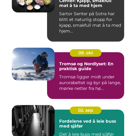
Center: Kjapp, smakfull
mat å ta med hjem
Sartor Senter på Sotra har
blitt et naturlig stopp for
kjapp, smakfull mat å ta med
hjem...
09. okt
Tromsø og Nordlyset: En
praktisk guide
Tromsø ligger midt under
aurorabeltet og byr på lange,
mørke netter fra hø...
02. sep
Fordelene ved å leie buss
med sjåfør
Det å leie buss med sjåfør