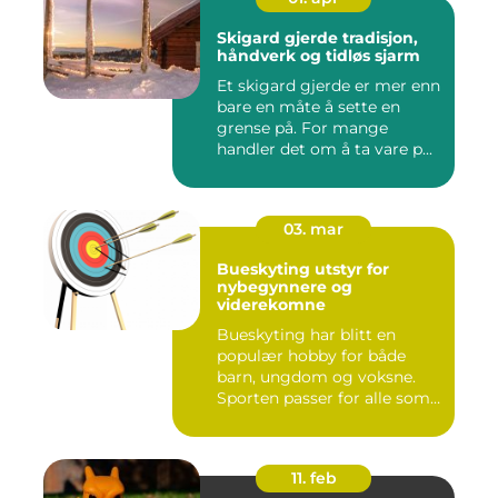
Skigard gjerde tradisjon,
håndverk og tidløs sjarm
Et skigard gjerde er mer enn
bare en måte å sette en
grense på. For mange
handler det om å ta vare p...
03. mar
Bueskyting utstyr for
nybegynnere og
viderekomne
Bueskyting har blitt en
populær hobby for både
barn, ungdom og voksne.
Sporten passer for alle som
l...
11. feb