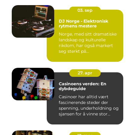
03. sep
DJ Norge - Elektronisk
rytmens mestere
Norge, med sitt dramatiske
landskap og kulturelle
rikdom, har også markert
seg sterkt på...
27. apr
Casinoens verden: En
dybdeguide
Casinoer har alltid vært
fascinerende steder der
spenning, underholdning og
sjansen for å vinne stor...