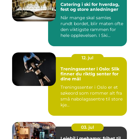
Catering i ski for hverdag,
fest og store anledninger
Når mange skal samles
rundt bordet, blir maten ofte
den viktigste rammen for
hele opplevelsen. I Ski...
12. jul
Treningssenter i Oslo: Slik
finner du riktig senter for
dine mål
Treningssenter i Oslo er et
søkeord som rommer alt fra
små nabolagssentre til store
kje...
03. jul
Leiebil i mehamn: frihet til