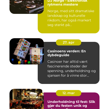
DJ Norge - Elektronisk
rytmens mestere
Norge, med sitt dramatiske
landskap og kulturelle
rikdom, har også markert
seg sterkt på...
27. apr
Casinoens verden: En
dybdeguide
Casinoer har alltid vært
fascinerende steder der
spenning, underholdning og
sjansen for å vinne stor...
12. mar
Underholdning til fest: Slik
gjør du festen unik og