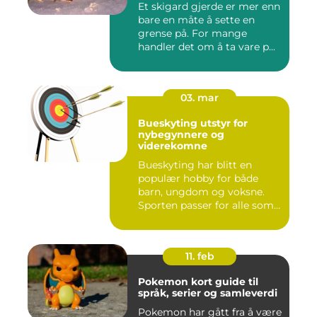
Et skigard gjerde er mer enn
bare en måte å sette en
grense på. For mange
handler det om å ta vare p...
03. mar
Bueskyting utstyr for
nybegynnere og
viderekomne
Bueskyting har blitt en
populær hobby for både
barn, ungdom og voksne.
Sporten passer for alle som
l...
11. feb
Pokemon kort guide til
språk, serier og samleverdi
Pokemon har gått fra å være