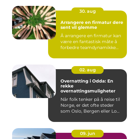
30. aug
Arrangere en firmatur dere
sent vil glemme
Å arrangere en firmatur kan
være en fantastisk måte å
forbedre teamdynamikke...
02. aug
Overnatting i Odda: En
rekke
overnattingsmuligheter
Når folk tenker på å reise til
Norge, er det ofte steder
som Oslo, Bergen eller Lo...
09. jun