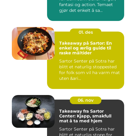
fantasi og action. Temaet
gjør det enkelt å sa...
01. des
Takeaway på Sartor: En
enkel og ærlig guide til
raske måltider
Sartor Senter på Sotra har
blitt et naturlig stoppested
for folk som vil ha varm mat
uten &ari...
06. nov
Takeaway fra Sartor
Center: Kjapp, smakfull
mat å ta med hjem
Sartor Senter på Sotra har
blitt et naturlig stopp for