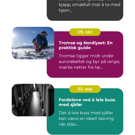
kjapp, smakfull mat å ta med
hjem...
09. okt
Tromsø og Nordlyset: En
praktisk guide
Tromsø ligger midt under
aurorabeltet og byr på lange,
mørke netter fra hø...
02. sep
Fordelene ved å leie buss
med sjåfør
Det å leie buss med sjåfør
kan være en ideell løsning
når st&o...