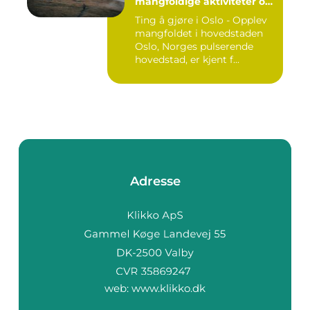
mangfoldige aktiviteter og
opplevelser
Ting å gjøre i Oslo - Opplev
mangfoldet i hovedstaden
Oslo, Norges pulserende
hovedstad, er kjent f...
Adresse
web:
www.klikko.dk