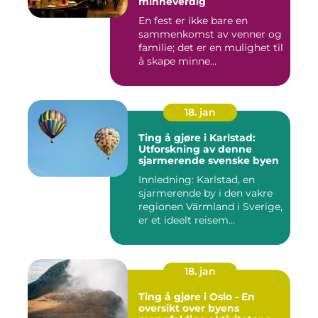
minneverdig
En fest er ikke bare en
sammenkomst av venner og
familie; det er en mulighet til
å skape minne...
18. jan
Ting å gjøre i Karlstad:
Utforskning av denne
sjarmerende svenske byen
Innledning: Karlstad, en
sjarmerende by i den vakre
regionen Värmland i Sverige,
er et ideelt reisem...
18. jan
Ting å gjøre i Oslo - En
oversikt over byens