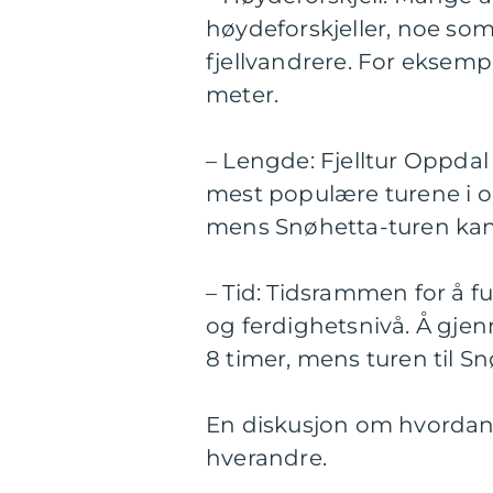
høydeforskjeller, noe som 
fjellvandrere. For eksemp
meter.
– Lengde: Fjelltur Oppdal
mest populære turene i o
mens Snøhetta-turen kan 
– Tid: Tidsrammen for å fu
og ferdighetsnivå. Å gje
8 timer, mens turen til S
En diskusjon om hvordan fo
hverandre.