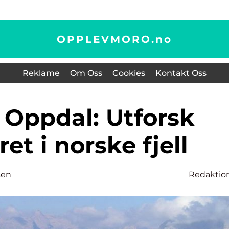
OPPLEVMORO.
no
Reklame
Om Oss
Cookies
Kontakt Oss
et i norske fjell
sen
Redaktio