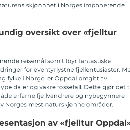
 naturens skjønnhet i Norges imponerende
ndig oversikt over «fjelltur
nnende reisemål som tilbyr fantastiske
dringer for eventyrlystne fjellentusiaster. M
ag fylke i Norge, er Oppdal omgitt av
ype daler og vakre fossefall. Dette gjør det ti
r både erfarne fjellvandrere og nybegynnere
av Norges mest naturskjønne områder.
sentasjon av «fjelltur Oppdal