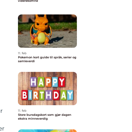
viderekomne
11. feb
Pokemon kort guide til språk, serier og
samleverdi
r
11. feb
Store bursdagskort som gjør dagen
ekstra minneverdig
er