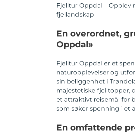
Fjelltur Oppdal – Opplev
fjellandskap
En overordnet, gru
Oppdal»
Fjelltur Oppdal er et spe
naturopplevelser og utfor
sin beliggenhet i Trøndel
majestetiske fjelltopper, d
et attraktivt reisemål fo
som søker spenning i et 
En omfattende pre