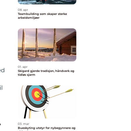
08. apr
Teambuilding som skaper sterke
arbeidsmiljøer
01. apr
ed
Skigard gjerde tradisjon, håndverk og
tidløs sjarm
l
»
03. mar
Bueskyting utstyr for nybegynnere og