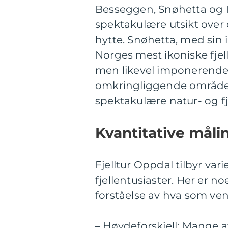
Besseggen, Snøhetta og I
spektakulære utsikt ove
hytte. Snøhetta, med sin
Norges mest ikoniske fjell
men likevel imponerende 
omkringliggende områder.
spektakulære natur- og fj
Kvantitative måli
Fjelltur Oppdal tilbyr var
fjellentusiaster. Her er 
forståelse av hva som ven
– Høydeforskjell: Mange a