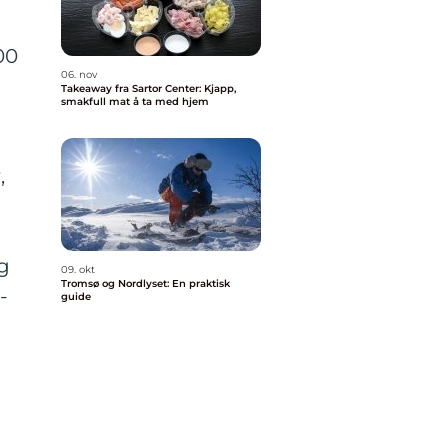
00
06. nov
Takeaway fra Sartor Center: Kjapp,
smakfull mat å ta med hjem
,
lg
09. okt
Tromsø og Nordlyset: En praktisk
-
guide