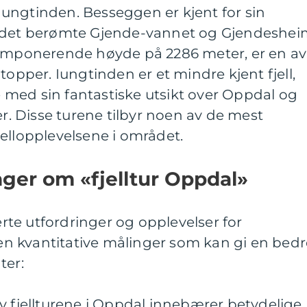
ungtinden. Besseggen er kjent for sin
r det berømte Gjende-vannet og Gjendeshei
 imponerende høyde på 2286 meter, er en av
topper. Iungtinden er et mindre kjent fjell,
med sin fantastiske utsikt over Oppdal og
 Disse turene tilbyr noen av de mest
ellopplevelsene i området.
nger om «fjelltur Oppdal»
ierte utfordringer og opplevelser for
noen kvantitative målinger som kan gi en bed
ter:
v fjellturene i Oppdal innebærer betydelige