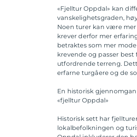
«Fjelltur Oppdal» kan dif
vanskelighetsgraden, høyd
Noen turer kan være mer
krever derfor mer erfari
betraktes som mer moder
krevende og passer best fo
utfordrende terreng. Dette
erfarne turgåere og de so
En historisk gjennomgang
«fjelltur Oppdal»
Historisk sett har fjelltu
lokalbefolkningen og turis