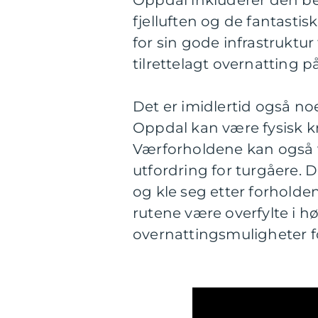
Oppdal inkluderer den be
fjelluften og de fantasti
for sin gode infrastruktur
tilrettelagt overnatting 
Det er imidlertid også no
Oppdal kan være fysisk k
Værforholdene kan også v
utfordring for turgåere. D
og kle seg etter forholde
rutene være overfylte i 
overnattingsmuligheter fo