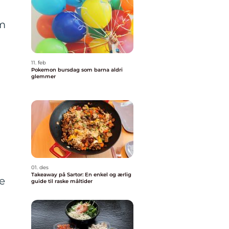
m
11. feb
Pokemon bursdag som barna aldri
glemmer
01. des
Takeaway på Sartor: En enkel og ærlig
re
guide til raske måltider