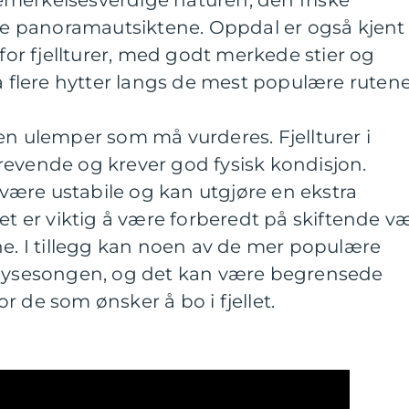
merkelsesverdige naturen, den friske
ske panoramautsiktene. Oppdal er også kjent
 for fjellturer, med godt merkede stier og
på flere hytter langs de mest populære rutene
en ulemper som må vurderes. Fjellturer i
revende og krever god fysisk kondisjon.
ære ustabile og kan utgjøre en ekstra
et er viktig å være forberedt på skiftende v
ne. I tillegg kan noen av de mer populære
høysesongen, og det kan være begrensede
r de som ønsker å bo i fjellet.