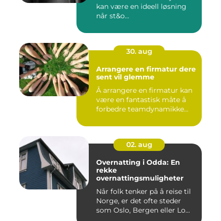
kan være en ideell løsning
når st&o...
30. aug
Arrangere en firmatur dere
sent vil glemme
Å arrangere en firmatur kan
være en fantastisk måte å
forbedre teamdynamikke...
02. aug
Overnatting i Odda: En
rekke
overnattingsmuligheter
Når folk tenker på å reise til
Norge, er det ofte steder
som Oslo, Bergen eller Lo...