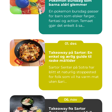
Pokemon bursdag som
barna aldri glemmer
En pokemon bursdag passer
for barn som elsker farger,
fantasi og action. Temaet
gjør det enkelt å sa...
01. des
Takeaway på Sartor: En
enkel og ærlig guide til
raske måltider
Sartor Senter på Sotra har
blitt et naturlig stoppested
for folk som vil ha varm mat
uten &ari...
06. nov
Takeaway fra Sartor