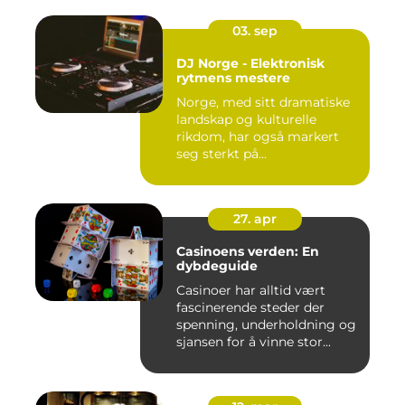
03. sep
DJ Norge - Elektronisk
rytmens mestere
Norge, med sitt dramatiske
landskap og kulturelle
rikdom, har også markert
seg sterkt på...
27. apr
Casinoens verden: En
dybdeguide
Casinoer har alltid vært
fascinerende steder der
spenning, underholdning og
sjansen for å vinne stor...