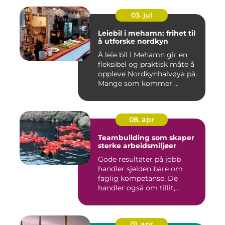
03. jul
Leiebil i mehamn: frihet til
å utforske nordkyn
Å leie bil i Mehamn gir en
fleksibel og praktisk måte å
oppleve Nordkynhalvøya på.
Mange som kommer ...
08. apr
Teambuilding som skaper
sterke arbeidsmiljøer
Gode resultater på jobb
handler sjelden bare om
faglig kompetanse. De
handler også om tillit,
kommun...
01. apr