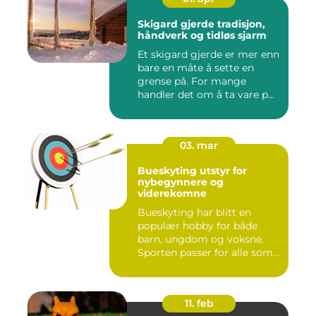
Skigard gjerde tradisjon,
håndverk og tidløs sjarm
Et skigard gjerde er mer enn
bare en måte å sette en
grense på. For mange
handler det om å ta vare p...
03. mar
Bueskyting utstyr for
nybegynnere og
viderekomne
Bueskyting har blitt en
populær hobby for både
barn, ungdom og voksne.
Sporten passer for alle som
l...
11. feb