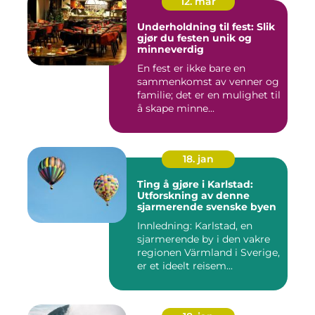
12. mar
Underholdning til fest: Slik
gjør du festen unik og
minneverdig
En fest er ikke bare en
sammenkomst av venner og
familie; det er en mulighet til
å skape minne...
18. jan
Ting å gjøre i Karlstad:
Utforskning av denne
sjarmerende svenske byen
Innledning: Karlstad, en
sjarmerende by i den vakre
regionen Värmland i Sverige,
er et ideelt reisem...