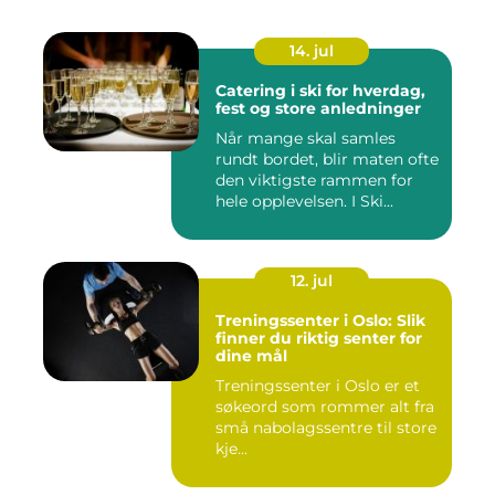
14. jul
Catering i ski for hverdag,
fest og store anledninger
Når mange skal samles
rundt bordet, blir maten ofte
den viktigste rammen for
hele opplevelsen. I Ski...
12. jul
Treningssenter i Oslo: Slik
finner du riktig senter for
dine mål
Treningssenter i Oslo er et
søkeord som rommer alt fra
små nabolagssentre til store
kje...