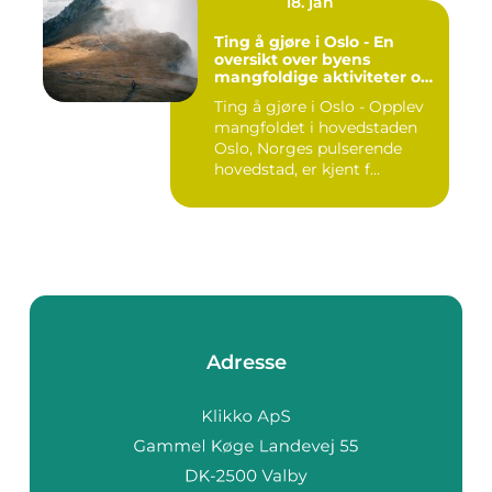
18. jan
Ting å gjøre i Oslo - En
oversikt over byens
mangfoldige aktiviteter og
opplevelser
Ting å gjøre i Oslo - Opplev
mangfoldet i hovedstaden
Oslo, Norges pulserende
hovedstad, er kjent f...
Adresse