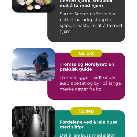
Center: Kjapp, smakfull
mat å ta med hjem
Sartor Senter på Sotra har
blitt et naturlig stopp for
kjapp, smakfull mat å ta med
hjem...
09. okt
Tromsø og Nordlyset: En
praktisk guide
Tromsø ligger midt under
aurorabeltet og byr på lange,
mørke netter fra hø...
02. sep
Fordelene ved å leie buss
med sjåfør
Det å leie buss med sjåfør