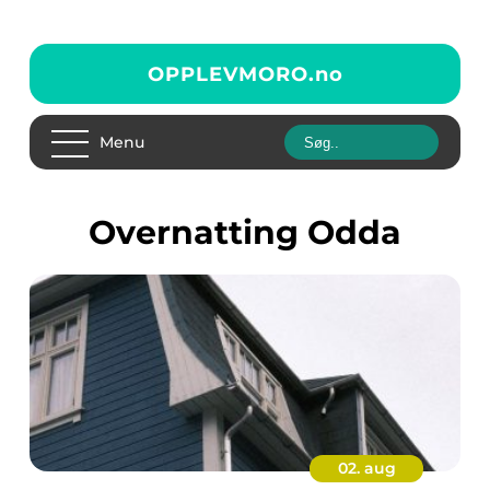
OPPLEVMORO.
no
Menu
Overnatting Odda
02. aug