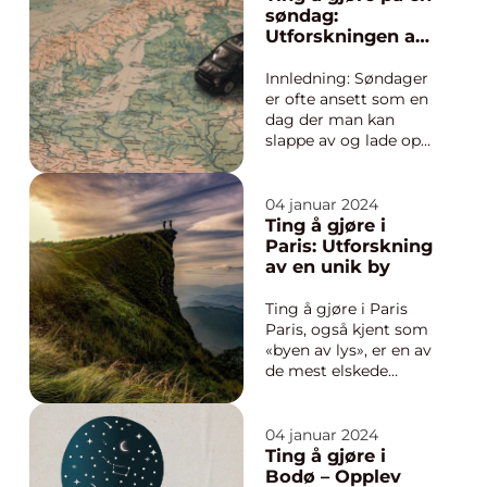
du er en eventyrlysten
søndag:
ung person som er
Utforskningen av
glad i kunst, historie,
en dag full av
mat eller natteliv, vil
muligheter
Innledning: Søndager
Berli...
er ofte ansett som en
dag der man kan
slappe av og lade opp
til den kommende
uken. Men hvorfor
begrense søndagen til
04 januar 2024
kun å være en
Ting å gjøre i
hviledag når det er en
Paris: Utforskning
hel verden av
av en unik by
aktiviteter man kan
oppdage og glede seg
Ting å gjøre i Paris
over? Denne artikkel...
Paris, også kjent som
«byen av lys», er en av
de mest elskede
destinasjonene i
verden. Byen byr på
en uendelig mengde
04 januar 2024
opplevelser og
Ting å gjøre i
attraksjoner som
Bodø – Opplev