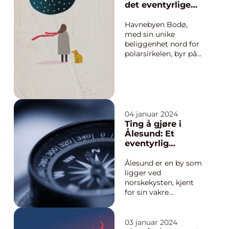
tiltrekker seg
det eventyrlige
eventyrlystne unge
nord
mennesker fra hele
Havnebyen Bodø,
verden. Enten ...
med sin unike
beliggenhet nord for
polarsirkelen, byr på
en rekke spennende
aktiviteter og
opplevelser for
eventyrlystne unge
mennesker. Enten du
er ute etter
04 januar 2024
utendørsaktiviteter,
Ting å gjøre i
kulturelle opplevelser
Ålesund: Et
eller gastronomiske
eventyrlig
eventyr, ha...
reisemål for
eventyrlystne
Ålesund er en by som
unge mennesker
ligger ved
norskekysten, kjent
for sin vakre
arkitektur og
fantastiske
naturlandskap. Dette
03 januar 2024