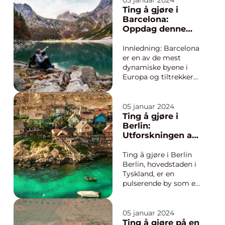
05 januar 2024
skattekiste av
Ting å gjøre i
spennende aktiviteter
Barcelona:
og opplevelser. Enten
Oppdag denne
du er interessert i
fantastiske byen
historie, kultur, natur
Innledning: Barcelona
eller mat,...
er en av de mest
dynamiske byene i
Europa og tiltrekker
seg eventyrlystne
unge mennesker fra
hele verden. Byen
05 januar 2024
tilbyr et bredt spekter
Ting å gjøre i
av aktiviteter og
Berlin:
opplevelser som
Utforskningen av
passer for enhver
en mangfoldig og
smak og interesse.
historisk by
Ting å gjøre i Berlin
Enten du er kunst- og
Berlin, hovedstaden i
...
Tyskland, er en
pulserende by som er
kjent for sin rike
historie, kultur og
mangfoldige
05 januar 2024
aktivitetstilbud. Enten
Ting å gjøre på en