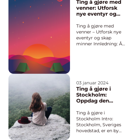
reisemålet er ideelt
Ting å gjøre med
for eventyrlystne
venner: Utforsk
unge mennesker som
nye eventyr og
søker spennende
skap minner
opplevelser og vakre
Ting å gjøre med
omgivelser. Her vil vi
venner – Utforsk nye
gi deg en grundig o...
eventyr og skap
minner Innledning: Å
tilbringe tid med
venner er en viktig del
av sosialt samvær og
knytte bånd. I denne
artikkelen vil vi
utforske en rekke
03 januar 2024
ulike aktiviteter som
Ting å gjøre i
du kan gjøre sammen
Stockholm:
med ven...
Oppdag den
pulserende
hovedstaden i
Ting å gjøre i
Sverige
Stockholm Intro:
Stockholm, Sveriges
hovedstad, er en by
som er kjent for sin