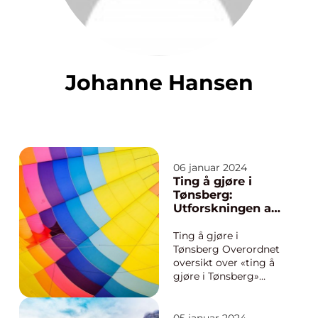
Johanne Hansen
06 januar 2024
Ting å gjøre i
Tønsberg:
Utforskningen av
en historisk perle
Ting å gjøre i
Tønsberg Overordnet
oversikt over «ting å
gjøre i Tønsberg»
Tønsberg, en vakker
by ved kysten av
Norge, er en