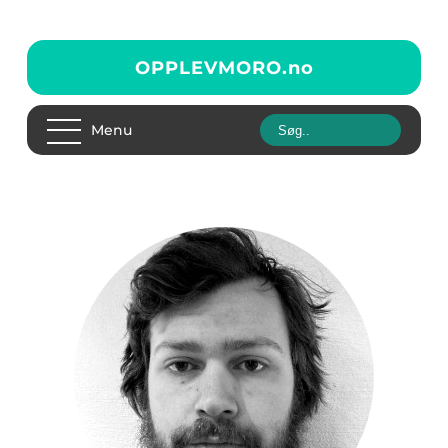
OPPLEVMORO.
no
Menu